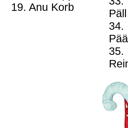
33.
19. Anu Korb
Päll
34. 
Pää
35. 
Rei