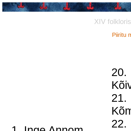
XIV folklori
Piiritu
20.
Kõi
21.
Kõ
22.
1. Inge Annom