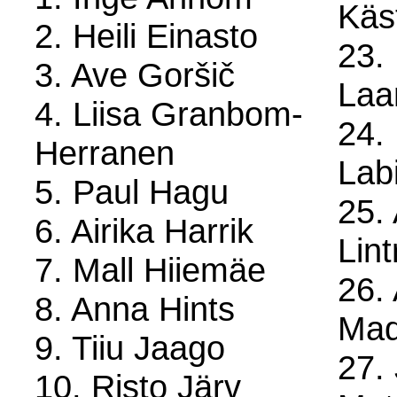
Käs
2. Heili Einasto
23. 
3. Ave Goršič
La
4. Liisa Granbom-
24.
Herranen
Lab
5. Paul Hagu
25.
6. Airika Harrik
Lint
7. Mall Hiiemäe
26. 
8. Anna Hints
Mad
9. Tiiu Jaago
27. 
10. Risto Järv