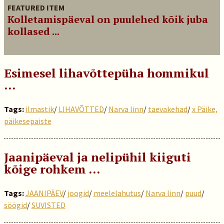
FEATURED ITEM
Kolletamispäeval on puulehed kõik juba
kollased ...
Esimesel lihavõttepüha hommikul
…
Tags:
ilmastik
/
LIHAVÕTTED
/
Narva linn
/
taevakehad
/
x Päike,
päikesepaiste
Jaanipäeval ja nelipühil kiiguti
kõige rohkem …
Tags:
JAANIPÄEV
/
joogid
/
meelelahutus
/
Narva linn
/
puud
/
söögid
/
SUVISTED