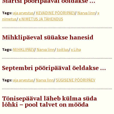
Märtsi pööripääval ööldakse ...
Tags:
aja arvestus
/
KEVADINE PÖÖRIPÄEV
/
Narva linn
/
x
nimetus
/
x NIMETUS JA TÄHENDUS
Mihklipäeval süüakse hanesid
Tags:
MIHKLIPÄEV
/
Narva linn
/
toitlus
/
x Liha
Septembri pööripääval öeldakse …
Tags:
aja arvestus
/
Narva linn
/
SÜGISENE PÖÖRIPÄEV
Tõnisepääval läheb külma süda
lõhki – pool talvet on mööda