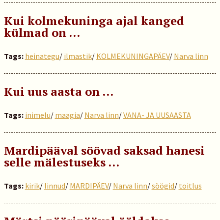
Kui kolmekuninga ajal kanged
külmad on …
Tags:
heinategu
/
ilmastik
/
KOLMEKUNINGAPÄEV
/
Narva linn
Kui uus aasta on …
Tags:
inimelu
/
maagia
/
Narva linn
/
VANA- JA UUSAASTA
Mardipääval söövad saksad hanesi
selle mälestuseks …
Tags:
kirik
/
linnud
/
MARDIPÄEV
/
Narva linn
/
söögid
/
toitlus