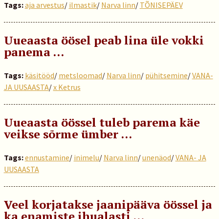
Tags:
aja arvestus
/
ilmastik
/
Narva linn
/
TÕNISEPÄEV
Uueaasta öösel peab lina üle vokki
panema …
Tags:
käsitööd
/
metsloomad
/
Narva linn
/
pühitsemine
/
VANA-
JA UUSAASTA
/
x Ketrus
Uueaasta öössel tuleb parema käe
veikse sõrme ümber …
Tags:
ennustamine
/
inimelu
/
Narva linn
/
unenäod
/
VANA- JA
UUSAASTA
Veel korjatakse jaanipääva öössel ja
ka enamiste ihualasti …