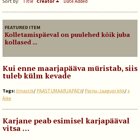
Sort by:
Title
Creator
Date Added
FEATURED ITEM
Kolletamispäeval on puulehed kõik juba
kollased ...
Kui enne maarjapääva müristab, siis
tuleb külm kevade
Tags:
ilmastik
/
PAASTUMAARJAPÄEV
/
Pärnu-Jaagupi khk
/
x
Äike
Karjane peab esimisel karjapääval
vitsa …