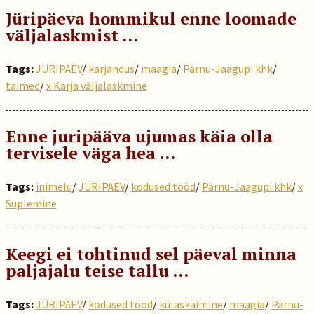
Jüripäeva hommikul enne loomade
väljalaskmist …
Tags:
JÜRIPÄEV
/
karjandus
/
maagia
/
Pärnu-Jaagupi khk
/
taimed
/
x Karja väljalaskmine
Enne juripääva ujumas käia olla
tervisele väga hea …
Tags:
inimelu
/
JÜRIPÄEV
/
kodused tööd
/
Pärnu-Jaagupi khk
/
x
Suplemine
Keegi ei tohtinud sel päeval minna
paljajalu teise tallu …
Tags:
JÜRIPÄEV
/
kodused tööd
/
külaskäimine
/
maagia
/
Pärnu-