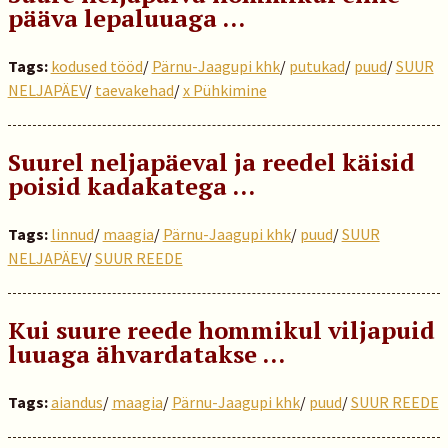
pääva lepaluuaga …
Tags:
kodused tööd
/
Pärnu-Jaagupi khk
/
putukad
/
puud
/
SUUR
NELJAPÄEV
/
taevakehad
/
x Pühkimine
Suurel neljapäeval ja reedel käisid
poisid kadakatega …
Tags:
linnud
/
maagia
/
Pärnu-Jaagupi khk
/
puud
/
SUUR
NELJAPÄEV
/
SUUR REEDE
Kui suure reede hommikul viljapuid
luuaga ähvardatakse …
Tags:
aiandus
/
maagia
/
Pärnu-Jaagupi khk
/
puud
/
SUUR REEDE