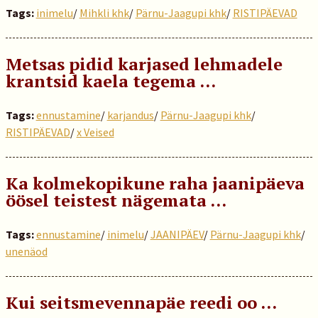
Tags:
inimelu
/
Mihkli khk
/
Pärnu-Jaagupi khk
/
RISTIPÄEVAD
Metsas pidid karjased lehmadele
krantsid kaela tegema …
Tags:
ennustamine
/
karjandus
/
Pärnu-Jaagupi khk
/
RISTIPÄEVAD
/
x Veised
Ka kolmekopikune raha jaanipäeva
öösel teistest nägemata …
Tags:
ennustamine
/
inimelu
/
JAANIPÄEV
/
Pärnu-Jaagupi khk
/
unenäod
Kui seitsmevennapäe reedi oo …