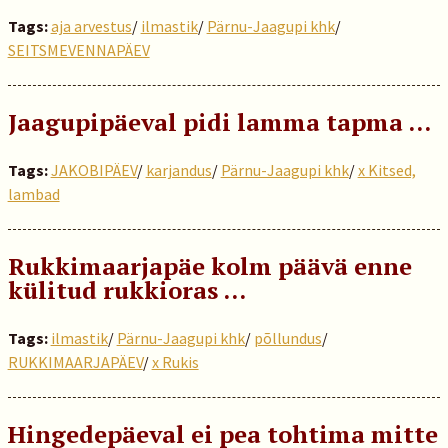
Tags:
aja arvestus
/
ilmastik
/
Pärnu-Jaagupi khk
/
SEITSMEVENNAPÄEV
Jaagupipäeval pidi lamma tapma …
Tags:
JAKOBIPÄEV
/
karjandus
/
Pärnu-Jaagupi khk
/
x Kitsed,
lambad
Rukkimaarjapäe kolm päävä enne
külitud rukkioras …
Tags:
ilmastik
/
Pärnu-Jaagupi khk
/
põllundus
/
RUKKIMAARJAPÄEV
/
x Rukis
Hingedepäeval ei pea tohtima mitte