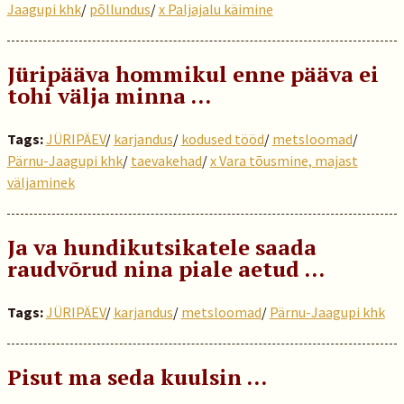
Jaagupi khk
/
põllundus
/
x Paljajalu käimine
Jüripääva hommikul enne pääva ei
tohi välja minna …
Tags:
JÜRIPÄEV
/
karjandus
/
kodused tööd
/
metsloomad
/
Pärnu-Jaagupi khk
/
taevakehad
/
x Vara tõusmine, majast
väljaminek
Ja va hundikutsikatele saada
raudvõrud nina piale aetud …
Tags:
JÜRIPÄEV
/
karjandus
/
metsloomad
/
Pärnu-Jaagupi khk
Pisut ma seda kuulsin …