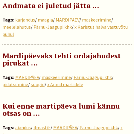
Andmata ei juletud jätta …
Tags:
karjandus
/
maagia
/
MARDIPÄEV
/
maskeerimine
/
meelelahutus
/
Pärnu-Jaagupi khk
/
x Karistus halva vastuvõtu
puhul
Mardipäevaks tehti ordajahudest
pirukat …
Tags:
MARDIPÄEV
/
maskeerimine
/
Pärnu-Jaagupi khk
/
pidutsemine
/
söögid
/
x Annid martidele
Kui enne martipäeva lumi kännu
otsas on …
Tags:
aiandus
/
ilmastik
/
MARDIPÄEV
/
Pärnu-Jaagupi khk
/
x