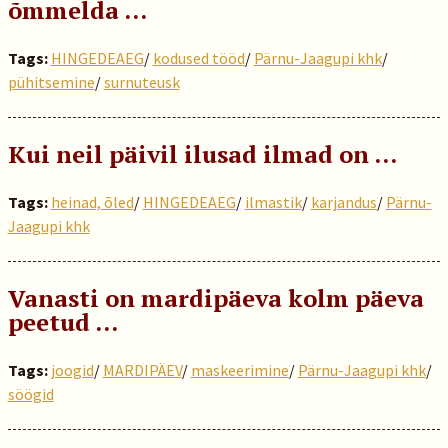
õmmelda …
Tags:
HINGEDEAEG
/
kodused tööd
/
Pärnu-Jaagupi khk
/
pühitsemine
/
surnuteusk
Kui neil päivil ilusad ilmad on …
Tags:
heinad, õled
/
HINGEDEAEG
/
ilmastik
/
karjandus
/
Pärnu-
Jaagupi khk
Vanasti on mardipäeva kolm päeva
peetud …
Tags:
joogid
/
MARDIPÄEV
/
maskeerimine
/
Pärnu-Jaagupi khk
/
söögid