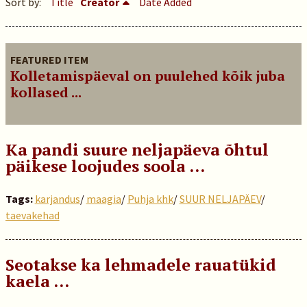
Sort by:
Title
Creator
Date Added
FEATURED ITEM
Kolletamispäeval on puulehed kõik juba
kollased ...
Ka pandi suure neljapäeva õhtul
päikese loojudes soola …
Tags:
karjandus
/
maagia
/
Puhja khk
/
SUUR NELJAPÄEV
/
taevakehad
Seotakse ka lehmadele rauatükid
kaela …