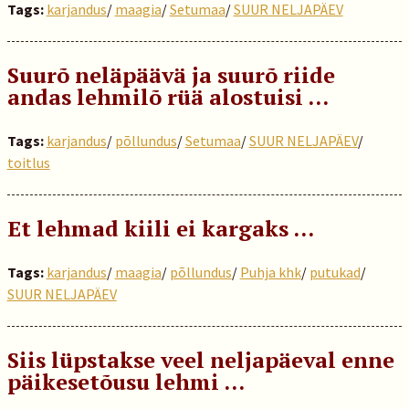
Tags:
karjandus
/
maagia
/
Setumaa
/
SUUR NELJAPÄEV
Suurõ neläpäävä ja suurõ riide
andas lehmilõ rüä alostuisi …
Tags:
karjandus
/
põllundus
/
Setumaa
/
SUUR NELJAPÄEV
/
toitlus
Et lehmad kiili ei kargaks …
Tags:
karjandus
/
maagia
/
põllundus
/
Puhja khk
/
putukad
/
SUUR NELJAPÄEV
Siis lüpstakse veel neljapäeval enne
päikesetõusu lehmi …