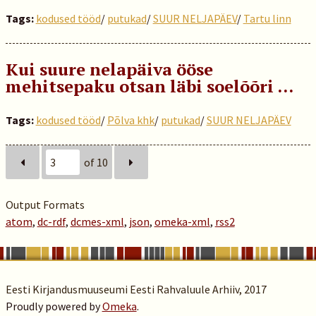
Tags:
kodused tööd
/
putukad
/
SUUR NELJAPÄEV
/
Tartu linn
Kui suure nelapäiva ööse
mehitsepaku otsan läbi soelõõri …
Tags:
kodused tööd
/
Põlva khk
/
putukad
/
SUUR NELJAPÄEV
of 10
Output Formats
atom
,
dc-rdf
,
dcmes-xml
,
json
,
omeka-xml
,
rss2
Eesti Kirjandusmuuseumi Eesti Rahvaluule Arhiiv, 2017
Proudly powered by
Omeka
.