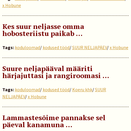
x Hobune
Kes suur neljasse omma
hobosteriistu paikab …
Tags:
koduloomad
/
kodused tööd
/
SUUR NELJAPÄEV
/
x Hobune
Suure neljapääval määriti
härjajuttasi ja rangiroomasi …
Tags:
koduloomad
/
kodused tööd
/
Koeru khk
/
SUUR
NELJAPÄEV
/
x Hobune
Lammastesõime pannakse sel
päeval kanamuna …