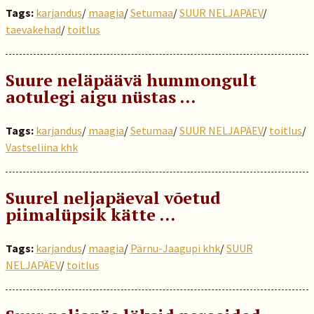
Tags:
karjandus
/
maagia
/
Setumaa
/
SUUR NELJAPÄEV
/
taevakehad
/
toitlus
Suure neläpäävä hummongult
aotulegi aigu nüstas …
Tags:
karjandus
/
maagia
/
Setumaa
/
SUUR NELJAPÄEV
/
toitlus
/
Vastseliina khk
Suurel neljapäeval võetud
piimalüpsik kätte …
Tags:
karjandus
/
maagia
/
Pärnu-Jaagupi khk
/
SUUR
NELJAPÄEV
/
toitlus