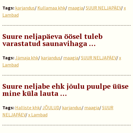
Tags:
karjandus
/
Kullamaa khk
/
maagia
/
SUUR NELJAPÄEV
/
x
Lambad
Suure neljapäeva öösel tuleb
varastatud saunavihaga …
Tags:
Jämaja khk
/
karjandus
/
maagia
/
SUUR NELJAPÄEV
/
x
Lambad
Suure neljabe ehk jõulu puulpe üüse
mine küla lauta …
Tags:
Halliste khk
/
JÕULUD
/
karjandus
/
maagia
/
SUUR
NELJAPÄEV
/
x Lambad