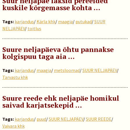
Suur neljapäe läksid pereeided
kuskile kõrgemasse kohta …
Tags:
karjandus
/
Kärla khk
/
maagia
/
putukad
/
SUUR
NELJAPÄEV
/
toitlus
Suure neljapäeva õhtu pannakse
kolgispuu taga aia …
Tags:
karjandus
/
maagia
/
metsloomad
/
SUUR NELJAPÄEV
/
Tarvastu khk
Suure reede ehk neljapäe homikul
saivad karjatsekepid ...
Tags:
karjandus
/
puud
/
SUUR NELJAPÄEV
/
SUUR REEDE
/
Vaivara khk