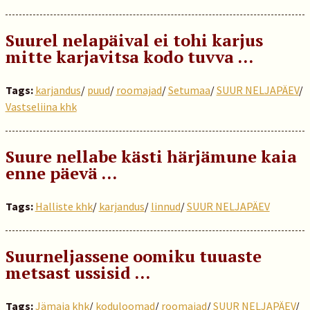
Suurel nelapäival ei tohi karjus
mitte karjavitsa kodo tuvva …
Tags:
karjandus
/
puud
/
roomajad
/
Setumaa
/
SUUR NELJAPÄEV
/
Vastseliina khk
Suure nellabe kästi härjämune kaia
enne päevä …
Tags:
Halliste khk
/
karjandus
/
linnud
/
SUUR NELJAPÄEV
Suurneljassene oomiku tuuaste
metsast ussisid ...
Tags:
Jämaja khk
/
koduloomad
/
roomajad
/
SUUR NELJAPÄEV
/