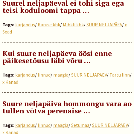
Suurel neljapäeval ei tohi siga ega
teisi koduloomi tappa …
Tags:
karjandus
/
Karuse khk
/
Mihkli khk
/
SUUR NELJAPÄEV
/
x
Sead
Kui suure neljapäeva öösi enne
päikesetõusu läbi võru …
Tags:
karjandus
/
linnud
/
maagia
/
SUUR NELJAPÄEV
/
Tartu linn
/
x Kanad
Suure neljapäiva hommongu vara ao
tullen võtva perenaise …
Tags:
karjandus
/
linnud
/
maagia
/
Setumaa
/
SUUR NELJAPÄEV
/
x Kanad