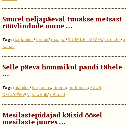
Suurel neljapäeval tuuakse metsast
röövlindude mune …
Tags:
karjandus
/
linnud
/
maagia
/
SUUR NELJAPÄEV
/
Tori khk
/
x
Kanad
Selle päeva hommikul pandi tähele
…
Tags:
aiandus
/
karjandus
/
linnud
/
põllundus
/
SUUR
NELJAPÄEV
/
Vigala khk
/
x Kanad
Mesilastepidajad käisid öösel
mesilaste juures …