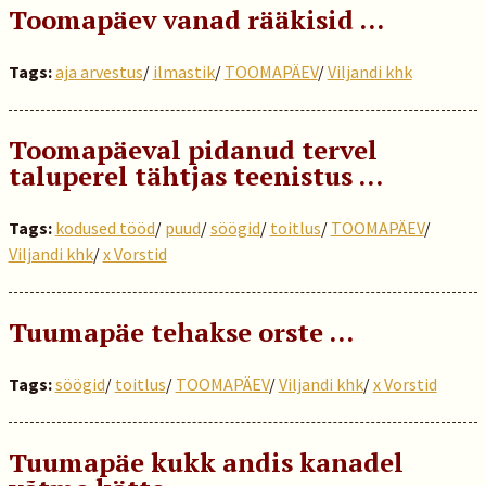
Toomapäev vanad rääkisid …
Tags:
aja arvestus
/
ilmastik
/
TOOMAPÄEV
/
Viljandi khk
Toomapäeval pidanud tervel
taluperel tähtjas teenistus …
Tags:
kodused tööd
/
puud
/
söögid
/
toitlus
/
TOOMAPÄEV
/
Viljandi khk
/
x Vorstid
Tuumapäe tehakse orste ...
Tags:
söögid
/
toitlus
/
TOOMAPÄEV
/
Viljandi khk
/
x Vorstid
Tuumapäe kukk andis kanadel