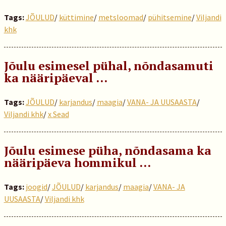
Tags:
JÕULUD
/
küttimine
/
metsloomad
/
pühitsemine
/
Viljandi
khk
Jõulu esimesel pühal, nõndasamuti
ka nääripäeval …
Tags:
JÕULUD
/
karjandus
/
maagia
/
VANA- JA UUSAASTA
/
Viljandi khk
/
x Sead
Jõulu esimese püha, nõndasama ka
nääripäeva hommikul …
Tags:
joogid
/
JÕULUD
/
karjandus
/
maagia
/
VANA- JA
UUSAASTA
/
Viljandi khk