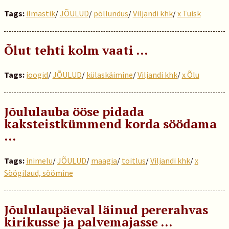
Tags:
ilmastik
/
JÕULUD
/
põllundus
/
Viljandi khk
/
x Tuisk
Õlut tehti kolm vaati …
Tags:
joogid
/
JÕULUD
/
külaskäimine
/
Viljandi khk
/
x Õlu
Jõululauba ööse pidada
kaksteistkümmend korda söödama
…
Tags:
inimelu
/
JÕULUD
/
maagia
/
toitlus
/
Viljandi khk
/
x
Söögilaud, söömine
Jõululaupäeval läinud pererahvas
kirikusse ja palvemajasse …