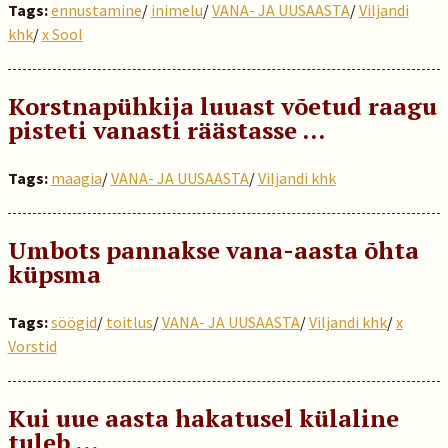
Tags:
ennustamine
/
inimelu
/
VANA- JA UUSAASTA
/
Viljandi
khk
/
x Sool
Korstnapühkija luuast võetud raagu
pisteti vanasti räästasse …
Tags:
maagia
/
VANA- JA UUSAASTA
/
Viljandi khk
Umbots pannakse vana-aasta õhta
küpsma
Tags:
söögid
/
toitlus
/
VANA- JA UUSAASTA
/
Viljandi khk
/
x
Vorstid
Kui uue aasta hakatusel külaline
tuleb ...