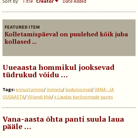
Sort by:
Title
Creator
Date Added
FEATURED ITEM
Kolletamispäeval on puulehed kõik juba
kollased ...
Uueaasta hommikul jooksevad
tüdrukud võidu …
Tags:
ennustamine
/
inimelu
/
koduloomad
/
VANA- JA
UUSAASTA
/
Viljandi khk
/
x Laudas kariloomade juures
Vana-aasta õhta panti suula laua
pääle …