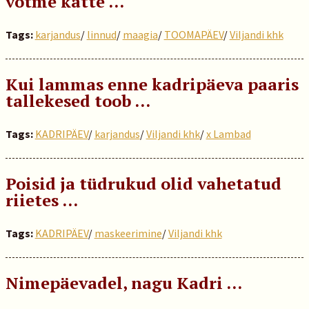
võtme kätte …
Tags:
karjandus
/
linnud
/
maagia
/
TOOMAPÄEV
/
Viljandi khk
Kui lammas enne kadripäeva paaris
tallekesed toob …
Tags:
KADRIPÄEV
/
karjandus
/
Viljandi khk
/
x Lambad
Poisid ja tüdrukud olid vahetatud
riietes …
Tags:
KADRIPÄEV
/
maskeerimine
/
Viljandi khk
Nimepäevadel, nagu Kadri …