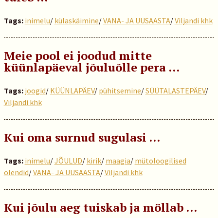
Tags:
inimelu
/
külaskäimine
/
VANA- JA UUSAASTA
/
Viljandi khk
Meie pool ei joodud mitte
küünlapäeval jõuluõlle pera …
Tags:
joogid
/
KÜÜNLAPÄEV
/
pühitsemine
/
SÜÜTALASTEPÄEV
/
Viljandi khk
Kui oma surnud sugulasi …
Tags:
inimelu
/
JÕULUD
/
kirik
/
maagia
/
mütoloogilised
olendid
/
VANA- JA UUSAASTA
/
Viljandi khk
Kui jõulu aeg tuiskab ja möllab …