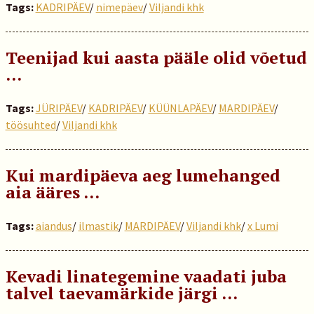
Tags:
KADRIPÄEV
/
nimepäev
/
Viljandi khk
Teenijad kui aasta pääle olid võetud
…
Tags:
JÜRIPÄEV
/
KADRIPÄEV
/
KÜÜNLAPÄEV
/
MARDIPÄEV
/
töösuhted
/
Viljandi khk
Kui mardipäeva aeg lumehanged
aia ääres …
Tags:
aiandus
/
ilmastik
/
MARDIPÄEV
/
Viljandi khk
/
x Lumi
Kevadi linategemine vaadati juba
talvel taevamärkide järgi …