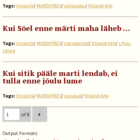
Tags:
ilmastik
/
MARDIPÄEV
/
põllundus
/
Viljandi khk
Kui Sõel enne märti maha läheb …
Tags:
ilmastik
/
MARDIPÄEV
/
taevakehad
/
Viljandi khk
/
x Kuu,
tähed
Kui sitik pääle marti lendab, ei
tulla enne jõulu lume
Tags:
ilmastik
/
MARDIPÄEV
/
putukad
/
Viljandi khk
of 8
Output Formats