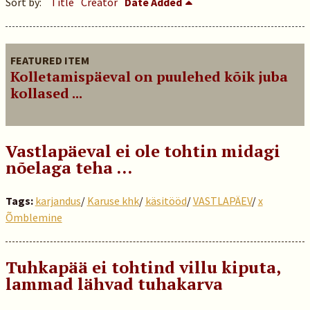
Sort by:
Title
Creator
Date Added
FEATURED ITEM
Kolletamispäeval on puulehed kõik juba
kollased ...
Vastlapäeval ei ole tohtin midagi
nõelaga teha …
Tags:
karjandus
/
Karuse khk
/
käsitööd
/
VASTLAPÄEV
/
x
Õmblemine
Tuhkapää ei tohtind villu kiputa,
lammad lähvad tuhakarva