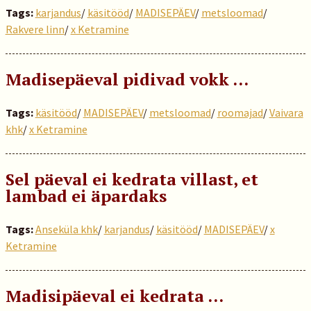
Tags:
karjandus
/
käsitööd
/
MADISEPÄEV
/
metsloomad
/
Rakvere linn
/
x Ketramine
Madisepäeval pidivad vokk …
Tags:
käsitööd
/
MADISEPÄEV
/
metsloomad
/
roomajad
/
Vaivara
khk
/
x Ketramine
Sel päeval ei kedrata villast, et
lambad ei äpardaks
Tags:
Anseküla khk
/
karjandus
/
käsitööd
/
MADISEPÄEV
/
x
Ketramine
Madisipäeval ei kedrata …