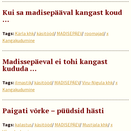
Kui sa madisepääval kangast koud
…
Tags:
Kärla khk
/
käsitööd
/
MADISEPÄEV
/
roomajad
/
x
Kangakudumine
Madissepäeval ei tohi kangast
kududa …
Tags:
ilmastik
/
käsitööd
/
MADISEPÄEV
/
Viru-Nigula khk
/
x
Kangakudumine
Paigati võrke – püüdsid hästi
Tags:
kalastus
/
käsitööd
/
MADISEPÄEV
/
Mustjala khk
/
x