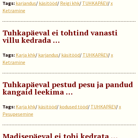
Tags:
karjandus
/
käsitööd
/
Reigi khk
/
TUHKAPÄEV
/
x
Ketramine
Tuhkapäeval ei tohtind vanasti
villu kedrada …
Tags:
Karja khk
/
karjandus
/
käsitööd
/
TUHKAPÄEV
/
x
Ketramine
Tuhkapäeval pestud pesu ja pandud
kangaid leekima …
Tags:
Karja khk
/
käsitööd
/
kodused tööd
/
TUHKAPÄEV
/
x
Pesupesemine
Madisepäeval ei tohi kedrata ...