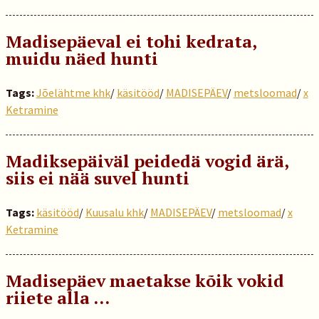
Madisepäeval ei tohi kedrata,
muidu näed hunti
Tags:
Jõelähtme khk
/
käsitööd
/
MADISEPÄEV
/
metsloomad
/
x
Ketramine
Madiksepäiväl peidedä vogid ärä,
siis ei nää suvel hunti
Tags:
käsitööd
/
Kuusalu khk
/
MADISEPÄEV
/
metsloomad
/
x
Ketramine
Madisepäev maetakse kõik vokid
riiete alla …