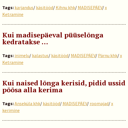
Tags:
karjandus
/
käsitööd
/
Kihnu khk
/
MADISEPÄEV
/
x
Ketramine
Kui madisepäeval püüselõnga
kedratakse …
Tags:
inimelu
/
kalastus
/
käsitööd
/
MADISEPÄEV
/
Pärnu khk
/
x
Ketramine
Kui naised lõnga kerisid, pidid ussid
põõsa alla kerima
Tags:
Anseküla khk
/
käsitööd
/
MADISEPÄEV
/
roomajad
/
x
kerimine