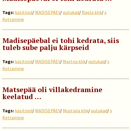
Tags:
käsitööd
/
MADISEPÄEV
/
putukad
/
Rapla khk
/
x
Ketramine
Madisepäebal ei tohi kedrata, siis
tuleb sube palju kärpseid
Tags:
käsitööd
/
MADISEPÄEV
/
Martna khk
/
putukad
/
x
Ketramine
Matsepää oli villakedramine
keelatud …
Tags:
käsitööd
/
MADISEPÄEV
/
Mustjala khk
/
putukad
/
x
Ketramine