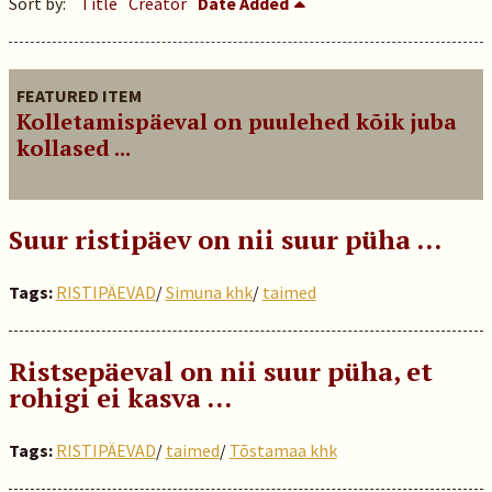
Sort by:
Title
Creator
Date Added
FEATURED ITEM
Kolletamispäeval on puulehed kõik juba
kollased ...
Suur ristipäev on nii suur püha …
Tags:
RISTIPÄEVAD
/
Simuna khk
/
taimed
Ristsepäeval on nii suur püha, et
rohigi ei kasva …
Tags:
RISTIPÄEVAD
/
taimed
/
Tõstamaa khk