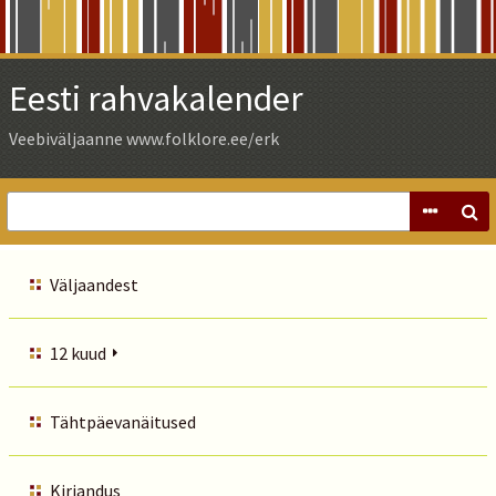
Skip
to
Main
Eesti rahvakalender
Content
Veebiväljaanne www.folklore.ee/erk
Väljaandest
12 kuud
Tähtpäevanäitused
Kirjandus