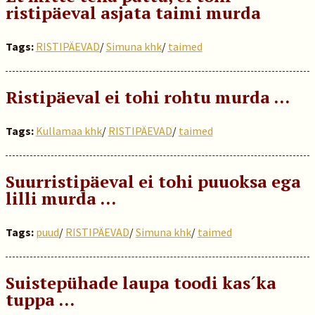
ristipäeval asjata taimi murda
Tags:
RISTIPÄEVAD
/
Simuna khk
/
taimed
Ristipäeval ei tohi rohtu murda …
Tags:
Kullamaa khk
/
RISTIPÄEVAD
/
taimed
Suurristipäeval ei tohi puuoksa ega
lilli murda …
Tags:
puud
/
RISTIPÄEVAD
/
Simuna khk
/
taimed
Suistepühade laupa toodi kas´ka
tuppa ...