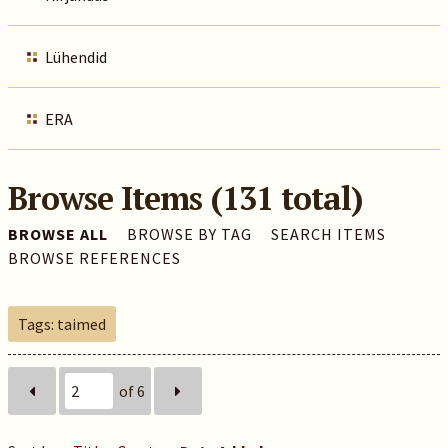
Lühendid
ERA
Browse Items (131 total)
BROWSE ALL
BROWSE BY TAG
SEARCH ITEMS
BROWSE REFERENCES
Tags: taimed
of 6