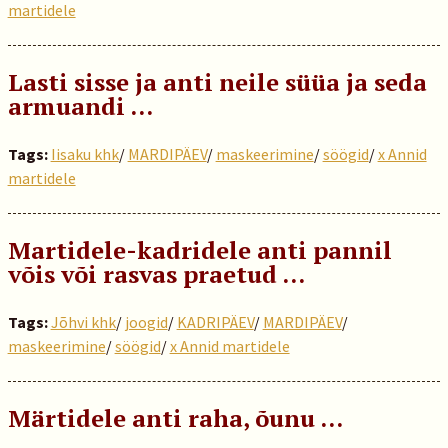
martidele
Lasti sisse ja anti neile süüa ja seda
armuandi …
Tags:
Iisaku khk
/
MARDIPÄEV
/
maskeerimine
/
söögid
/
x Annid
martidele
Martidele-kadridele anti pannil
võis või rasvas praetud …
Tags:
Jõhvi khk
/
joogid
/
KADRIPÄEV
/
MARDIPÄEV
/
maskeerimine
/
söögid
/
x Annid martidele
Märtidele anti raha, õunu …