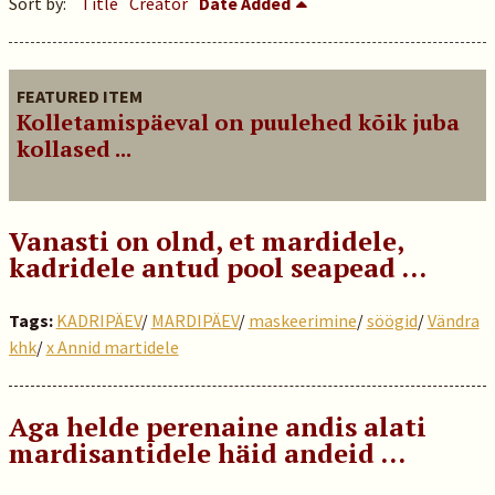
Sort by:
Title
Creator
Date Added
FEATURED ITEM
Kolletamispäeval on puulehed kõik juba
kollased ...
Vanasti on olnd, et mardidele,
kadridele antud pool seapead …
Tags:
KADRIPÄEV
/
MARDIPÄEV
/
maskeerimine
/
söögid
/
Vändra
khk
/
x Annid martidele
Aga helde perenaine andis alati
mardisantidele häid andeid …