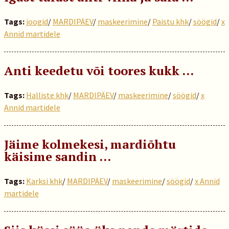
Tags:
joogid
/
MARDIPÄEV
/
maskeerimine
/
Paistu khk
/
söögid
/
x
Annid martidele
Anti keedetu või toores kukk …
Tags:
Halliste khk
/
MARDIPÄEV
/
maskeerimine
/
söögid
/
x
Annid martidele
Jäime kolmekesi, mardiõhtu
käisime sandin …
Tags:
Karksi khk
/
MARDIPÄEV
/
maskeerimine
/
söögid
/
x Annid
martidele