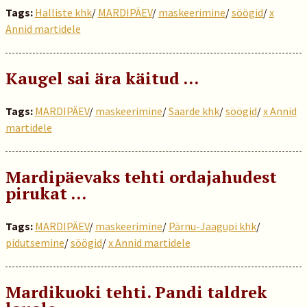
Tags:
Halliste khk
/
MARDIPÄEV
/
maskeerimine
/
söögid
/
x
Annid martidele
Kaugel sai ära käitud ...
Tags:
MARDIPÄEV
/
maskeerimine
/
Saarde khk
/
söögid
/
x Annid
martidele
Mardipäevaks tehti ordajahudest
pirukat …
Tags:
MARDIPÄEV
/
maskeerimine
/
Pärnu-Jaagupi khk
/
pidutsemine
/
söögid
/
x Annid martidele
Mardikuoki tehti. Pandi taldrek