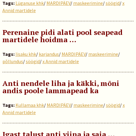
Tags:
Lüganuse khk
/
MARDIPÄEV
/
maskeerimine
/
söögid
/
x
Annid martidele
Perenaine pidi alati pool seapead
martidele hoidma …
Tags:
Iisaku khk
/
karjandus
/
MARDIPÄEV
/
maskeerimine
/
põllundus
/
söögid
/
x Annid martidele
Anti nendele liha ja käkki, mõni
andis poole lammapead ka
Tags:
Kullamaa khk
/
MARDIPÄEV
/
maskeerimine
/
söögid
/
x
Annid martidele
Igast talust anti viina ja saia …