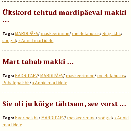
Ükskord tehtud mardipäeval makki
...
Tags:
MARDIPÄEV
/
maskeerimine
/
meelelahutus
/
Reigi khk
/
söögid
/
x Annid martidele
Mart tahab makki …
Tags:
KADRIPÄEV
/
MARDIPÄEV
/
maskeerimine
/
meelelahutus
/
Pühalepa khk
/
x Annid martidele
Sie oli ju kõige tähtsam, see vorst …
Tags:
Kadrina khk
/
MARDIPÄEV
/
maskeerimine
/
söögid
/
x Annid
martidele