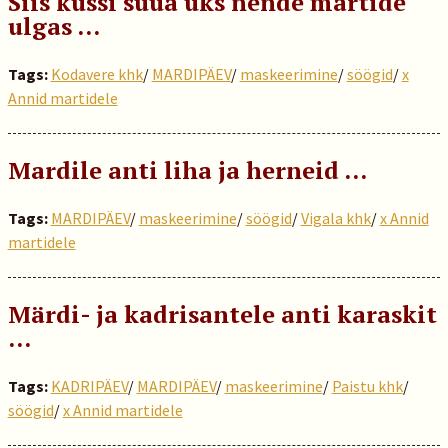
Siis küssi süüa üks nende märtide
ulgas …
Tags:
Kodavere khk
/
MARDIPÄEV
/
maskeerimine
/
söögid
/
x
Annid martidele
Mardile anti liha ja herneid …
Tags:
MARDIPÄEV
/
maskeerimine
/
söögid
/
Vigala khk
/
x Annid
martidele
Märdi- ja kadrisantele anti karaskit
…
Tags:
KADRIPÄEV
/
MARDIPÄEV
/
maskeerimine
/
Paistu khk
/
söögid
/
x Annid martidele