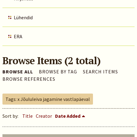
Lühendid
ERA
Browse Items (2 total)
BROWSE ALL
BROWSE BY TAG
SEARCH ITEMS
BROWSE REFERENCES
Tags: x Jõululeiva jagamine vastlapäeval
Sort by:
Title
Creator
Date Added