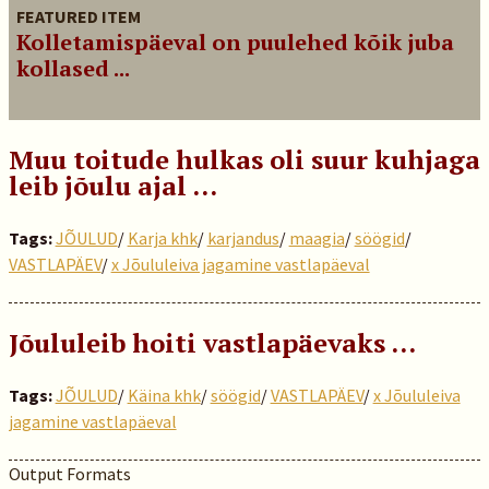
FEATURED ITEM
Kolletamispäeval on puulehed kõik juba
kollased ...
Muu toitude hulkas oli suur kuhjaga
leib jõulu ajal …
Tags:
JÕULUD
/
Karja khk
/
karjandus
/
maagia
/
söögid
/
VASTLAPÄEV
/
x Jõululeiva jagamine vastlapäeval
Jõululeib hoiti vastlapäevaks ...
Tags:
JÕULUD
/
Käina khk
/
söögid
/
VASTLAPÄEV
/
x Jõululeiva
jagamine vastlapäeval
Output Formats