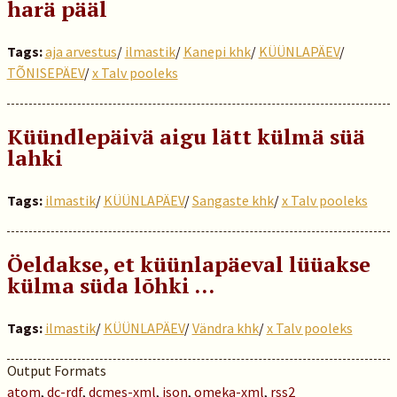
harä pääl
Tags:
aja arvestus
/
ilmastik
/
Kanepi khk
/
KÜÜNLAPÄEV
/
TÕNISEPÄEV
/
x Talv pooleks
Küündlepäivä aigu lätt külmä süä
lahki
Tags:
ilmastik
/
KÜÜNLAPÄEV
/
Sangaste khk
/
x Talv pooleks
Öeldakse, et küünlapäeval lüüakse
külma süda lõhki …
Tags:
ilmastik
/
KÜÜNLAPÄEV
/
Vändra khk
/
x Talv pooleks
Output Formats
atom
,
dc-rdf
,
dcmes-xml
,
json
,
omeka-xml
,
rss2