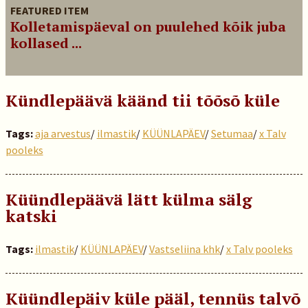
FEATURED ITEM
Kolletamispäeval on puulehed kõik juba
kollased ...
Kündlepäävä käänd tii tõõsõ küle
Tags:
aja arvestus
/
ilmastik
/
KÜÜNLAPÄEV
/
Setumaa
/
x Talv
pooleks
Küündlepäävä lätt külma sälg
katski
Tags:
ilmastik
/
KÜÜNLAPÄEV
/
Vastseliina khk
/
x Talv pooleks
Küündlepäiv küle pääl, tennüs talvõ