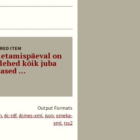
RED ITEM
letamispäeval on
lehed kõik juba
ased ...
Output Formats
m
,
dc-rdf
,
dcmes-xml
,
json
,
omeka-
xml
,
rss2