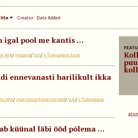
itle
Creator
Date Added
n igal pool me kantis …
FEATU
Kol
se khk
/
maagia
/
tuli
/
x Tulevalgus toas
puu
koll
di ennevanasti harilikult ikka
hu khk
/
mütoloogilised olendid
/
tuli
/
x Tulevalgus
ato
eab küünal läbi ööd põlema …