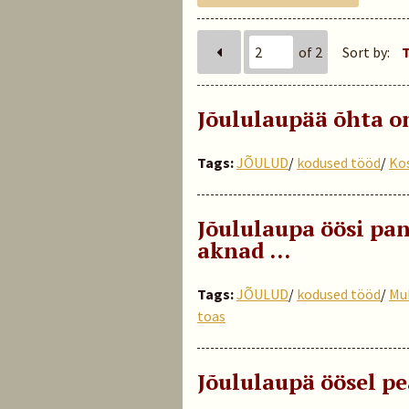
of 2
Sort by:
T
Jõululaupää õhta o
Tags:
JÕULUD
/
kodused tööd
/
Ko
Jõululaupa öösi pan
aknad …
Tags:
JÕULUD
/
kodused tööd
/
Mu
toas
Jõululaupä öösel p