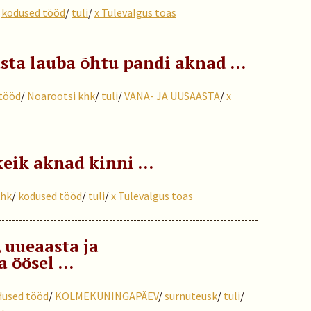
/
kodused tööd
/
tuli
/
x Tulevalgus toas
asta lauba õhtu pandi aknad …
tööd
/
Noarootsi khk
/
tuli
/
VANA- JA UUSAASTA
/
x
 keik aknad kinni …
khk
/
kodused tööd
/
tuli
/
x Tulevalgus toas
 uueaasta ja
 öösel …
dused tööd
/
KOLMEKUNINGAPÄEV
/
surnuteusk
/
tuli
/