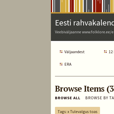
Skip
to
Main
Eesti rahvakalen
Content
Veebiväljaanne www.folklore.ee/e
Väljaandest
12
ERA
Browse Items (3
BROWSE ALL
BROWSE BY T
Tags: x Tulevalgus toas