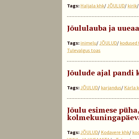
Tags:
Haljala khk
/
JÕULUD
/
kirik
Jõululauba ja uuea
Tags:
inimelu
/
JÕULUD
/
kodused 
Tulevalgus toas
Jõulude ajal pandi
Tags:
JÕULUD
/
karjandus
/
Kärla 
Jõulu esimese püha,
kolmekuningapäeva
Tags:
JÕULUD
/
Kodavere khk
/
ko