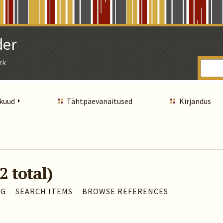
der
rk
 kuud
Tähtpäevanäitused
Kirjandus
2 total)
AG
SEARCH ITEMS
BROWSE REFERENCES