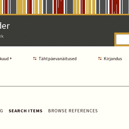
der
rk
 kuud
Tähtpäevanäitused
Kirjandus
AG
SEARCH ITEMS
BROWSE REFERENCES