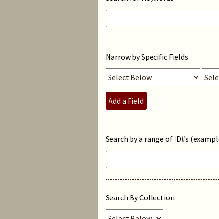
Narrow by Specific Fields
Add a Field
Search by a range of ID#s (example
Search By Collection