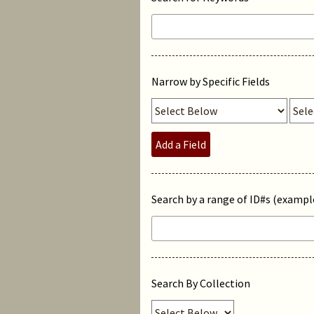
Narrow by Specific Fields
Add a Field
Search by a range of ID#s (example
Search By Collection