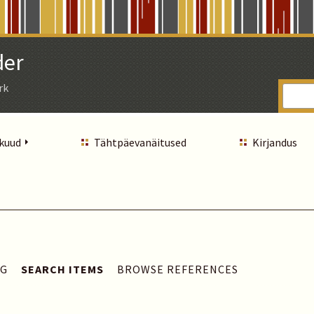
der
rk
 kuud
Tähtpäevanäitused
Kirjandus
AG
SEARCH ITEMS
BROWSE REFERENCES