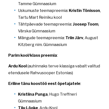
Tamme Gümnaasium
Uskumuste teemapreemia:
Kristin Tõnisson
,
Tartu Mart Reiniku kool
Tähtpäevade teemapreemia:
Joosep Toom
,
Värska Gümnaasium
Mängude teemapreemia:
Triin Järv
, August
Kitzberg nim. Gümnaasium
Parim kool/klass preemia
:
Ardu Kool
(auhinnaks terve klassiga vabalt valitud
etendusele Rahvusooper Estonias)
Eriline tänu koostöö eest õpetajatele
:
Kristiina Punga
, Hugo Treffneri
Gümnaasium
Tiiu Lõoke
, Ardu Kool