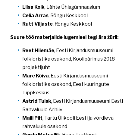
Liisa Koik
, Lähte Ühisgümnaasium
Celia Arras
, Rõngu Keskkool
Rutt Viljaste
, Rõngu Keskkool
Suure töö materjalide lugemisel tegi ära žürii:
Reet Hiiemäe
, Eesti Kirjandusmuuseumi
folkloristika osakond, Koolipärimus 2018
projektijuht
Mare Kõiva
, Eesti Kirjandusmuuseumi
folkloristika osakond, Eesti-uuringute
Tippkeskus
Astrid Tuisk
, Eesti Kirjandusmuuseumi Eesti
Rahvaluule Arhiiv
Maili Pilt
, Tartu Ülikooli Eesti ja võrdleva
rahvaluule osakond
Gerda Metsallik
, Hugo Treffneri