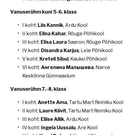
Vanuserühm kuni 5-6. klass
I koht:
Liis Kannik
, Ardu Kool
II koht:
Elina Kahar
, Rõuge Põhikool
III koht:
Elisa Laura
Saaron, Rõuge Põhikool
IV koht:
Disandra Karjus
, Leie Põhikool
V koht:
Kreteli Sibul
, Kauksi Põhikool
VI koht:
Ангелина Малышева
, Narva
Kesklinna Gümnaasium
Vanuserühm 7.-8. klass
I koht:
Anette Ama
, Tartu Mart Reiniku Kool
II koht:
Laure Kiivit
, Tartu Mart Reiniku Kool
III koht:
Eliise Allik
, Ardu Kool
IV koht:
Ingela Uussalu
, Are Kool