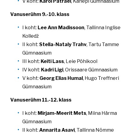
V koht:
Karol Patrael
, Kanepi Gümnaasium
Vanuserühm 9.-10. klass
I koht:
Lee Ann Madissoon
, Tallinna Inglise
Kolledž
II koht:
Stella-Nataly Trahv
, Tartu Tamme
Gümnaasium
III koht:
Keiti Lass
, Leie Põhikool
IV koht:
Kadri Ligi
, Orissaare Gümnaasium
V koht:
Georg Elias Humal
, Hugo Treffneri
Gümnaasium
Vanuserühm 11.-12. klass
I koht:
Mirjam-Meerit Mets
, Miina Härma
Gümnaasium
II koht:
Annarita Asavi
, Tallinna Nõmme