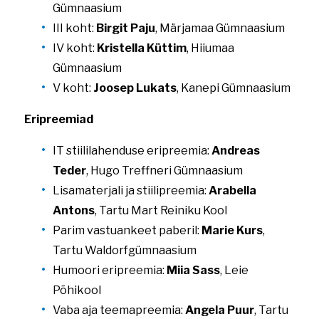
Gümnaasium
III koht:
Birgit Paju
, Märjamaa Gümnaasium
IV koht:
Kristella Küttim
, Hiiumaa
Gümnaasium
V koht:
Joosep Lukats
, Kanepi Gümnaasium
Eripreemiad
IT stiililahenduse eripreemia:
Andreas
Teder
, Hugo Treffneri Gümnaasium
Lisamaterjali ja stiilipreemia:
Arabella
Antons
, Tartu Mart Reiniku Kool
Parim vastuankeet paberil:
Marie Kurs
,
Tartu Waldorfgümnaasium
Humoori eripreemia:
Miia Sass
, Leie
Põhikool
Vaba aja teemapreemia:
Angela Puur
, Tartu