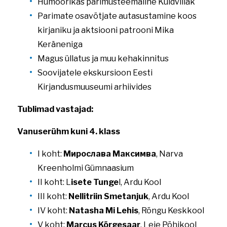
Humoorikas pärimusteemaline Kuldvillak
Parimate osavõtjate autasustamine koos
kirjaniku ja aktsiooni patrooni Mika
Keräneniga
Magus üllatus ja muu kehakinnitus
Soovijatele ekskursioon Eesti
Kirjandusmuuseumi arhiivides
Tublimad vastajad:
Vanuserühm kuni 4. klass
I koht:
Мирослава Максимва
, Narva
Kreenholmi Gümnaasium
II koht: L
isete Tunge
l, Ardu Kool
III koht:
Nellitriin Smetanjuk
, Ardu Kool
IV koht:
Natasha Mi Lehis
, Rõngu Keskkool
V koht:
Marcus Kõrgesaar
, Leie Põhikool