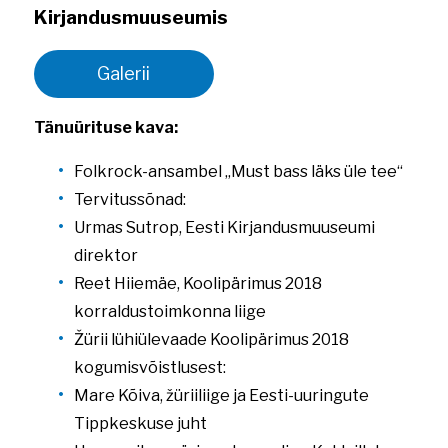
Kirjandusmuuseumis
Galerii
Tänuürituse kava:
Folkrock-ansambel „Must bass läks üle tee“
Tervitussõnad:
Urmas Sutrop, Eesti Kirjandusmuuseumi
direktor
Reet Hiiemäe, Koolipärimus 2018
korraldustoimkonna liige
Žürii lühiülevaade Koolipärimus 2018
kogumisvõistlusest:
Mare Kõiva, žüriiliige ja Eesti-uuringute
Tippkeskuse juht