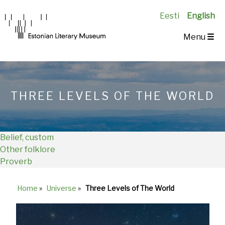
Eesti
English
Main
Menu
☰
Navigation
EN
THREE LEVELS OF THE WORLD
Belief, custom
Other folklore
Proverb
Home
»
Universe
»
Three Levels of The World
Breadcrumb