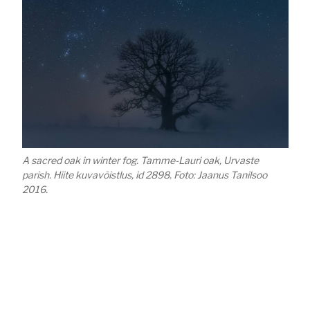
A sacred oak in winter fog. Tamme-Lauri oak, Urvaste
parish. Hiite kuvavõistlus, id 2898. Foto: Jaanus Tanilsoo
2016.