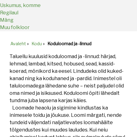
Uskumus, komme
Regilaul
Mäng
Muu folkloor
Avaleht
»
Kodu
»
Koduloomad ja -linnud
Breadcrumb
Taluellu kuulusid koduloomad ja -linnud: härjad,
lehmad, lambad, kitsed, hobused, sead, kassid-
koerad, mõnikord ka eesel. Lindudeks olid kuked-
kanad ning ka koduhaned ja -pardid. Inimestel oli
taluloomadega lähedane suhe – neist paljudel olid
oma nimed ja isiksused. Koduloomi õpiti lähedalt
tundma juba lapsena karjas käies.
Loomade heaolu ja sigimine kindlustas ka
inimesele toidu ja jõukuse. Loomi märgati, nende
tundeid väljendati naljatlevates loomahäälte
tõlgendustes kui muudes lauludes. Kui neiu