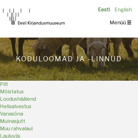
Eesti
English
Main
Menüü
☰
navigation
KODULOOMAD JA -LINNUD
Pilt
Mõistatus
Loodushäälend
Helisalvestus
Vanasõna
Muinasjutt
Muu rahvalaul
Lauluviis