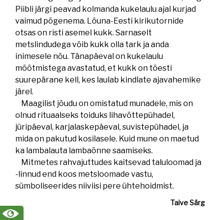
Piibli järgi peavad kolmanda kukelaulu ajal kurjad
vaimud põgenema. Lõuna-Eesti kirikutornide
otsas on risti asemel kukk. Sarnaselt
metslindudega võib kukk olla tark ja anda
inimesele nõu. Tänapäeval on kukelaulu
mõõtmistega avastatud, et kukk on tõesti
suurepärane kell, kes laulab kindlate ajavahemike
järel.
Maagilist jõudu on omistatud munadele, mis on
olnud rituaalseks toiduks lihavõttepühadel,
jüripäeval, karjalaskepäeval, suvistepühadel, ja
mida on pakutud kosilasele. Kuid mune on maetud
ka lambalauta lambaõnne saamiseks.
Mitmetes rahvajuttudes kaitsevad taluloomad ja
-linnud end koos metsloomade vastu,
sümboliseerides niiviisi pere ühtehoidmist.
Taive Särg