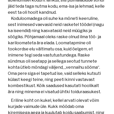
abiellumisel kodunt lahkus, siis pulmalaulude sõnul
jäid teda taga nutma kodu, ema-isa ja lehmad, kelle
eest ta oli hoolt kandnud.
Koduloomadega oli suhe ka mõneti keeruline,
sest inimesed vaevasid neid rasketel töödel (nagu
ka iseendid) ning kasvatasid neid müügiks ja
söögiks. Põhjamaal oleks raske olnud ilma töö- ja
kariloomateta ära elada. Loomatapmine oli
tookordse elu vältimatu osa, kuid öelgem, et
inimene tegi seda vastutustundega. Raske
sündmus oli seatapp ja sellega seotud tunnete
kohta ütleb mõndagi väljend, „vennaihu sööma“.
Oma pere siga ei tapetud ise, vaid selleks kutsuti
külast keegi teine, ning peeti kinni vastavast
kombestikust. Kõik saadused kasutati hoolikalt
ära ning minema ei visatud ühtki toiduraasukest.
Eriline koht on kukel, kellel arvati olevat võim
kurjade vaimude üle. Kukk mõõdab oma
kiremisega aega ja kuulutab koidu saabumist, ning