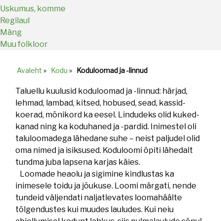
Uskumus, komme
Regilaul
Mäng
Muu folkloor
Avaleht
»
Kodu
»
Koduloomad ja -linnud
Breadcrumb
Taluellu kuulusid koduloomad ja -linnud: härjad,
lehmad, lambad, kitsed, hobused, sead, kassid-
koerad, mõnikord ka eesel. Lindudeks olid kuked-
kanad ning ka koduhaned ja -pardid. Inimestel oli
taluloomadega lähedane suhe – neist paljudel olid
oma nimed ja isiksused. Koduloomi õpiti lähedalt
tundma juba lapsena karjas käies.
Loomade heaolu ja sigimine kindlustas ka
inimesele toidu ja jõukuse. Loomi märgati, nende
tundeid väljendati naljatlevates loomahäälte
tõlgendustes kui muudes lauludes. Kui neiu