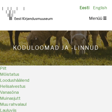
Eesti
English
Main
Menüü
☰
navigation
KODULOOMAD JA -LINNUD
Pilt
Mõistatus
Loodushäälend
Helisalvestus
Vanasõna
Muinasjutt
Muu rahvalaul
Lauluviis