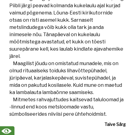
Piibli järgi peavad kolmanda kukelaulu ajal kurjad
vaimud põgenema. Lõuna-Eesti kirikutornide
otsas on risti asemel kukk. Sarnaselt
metslindudega võib kukk olla tark ja anda
inimesele nõu. Tänapäeval on kukelaulu
mõõtmistega avastatud, et kukk on tõesti
suurepärane kell, kes laulab kindlate ajavahemike
järel.
Maagilist jõudu on omistatud munadele, mis on
olnud rituaalseks toiduks lihavõttepühadel,
jüripäeval, karjalaskepäeval, suvistepühadel, ja
mida on pakutud kosilasele. Kuid mune on maetud
ka lambalauta lambaõnne saamiseks.
Mitmetes rahvajuttudes kaitsevad taluloomad ja
-linnud end koos metsloomade vastu,
sümboliseerides niiviisi pere ühtehoidmist.
Taive Särg