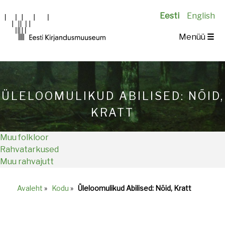
Eesti
English
Main
Menüü
☰
navigation
ÜLELOOMULIKUD ABILISED: NÕID,
KRATT
Muu folkloor
Rahvatarkused
Muu rahvajutt
Avaleht
»
Kodu
»
Üleloomulikud Abilised: Nõid, Kratt
Breadcrumb