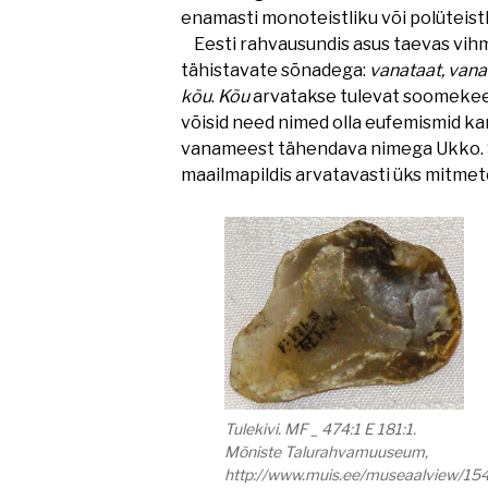
enamasti monoteistliku või polüteistl
Eesti rahvausundis asus taevas vihm
tähistavate sõnadega:
vanataat, vana
kõu
.
Kõu
arvatakse tulevat soomekee
võisid need nimed olla eufemismid k
vanameest tähendava nimega Ukko. Sk
maailmapildis arvatavasti üks mitmete
Tulekivi. MF _ 474:1 E 181:1.
Mõniste Talurahvamuuseum,
http://www.muis.ee/museaalview/15