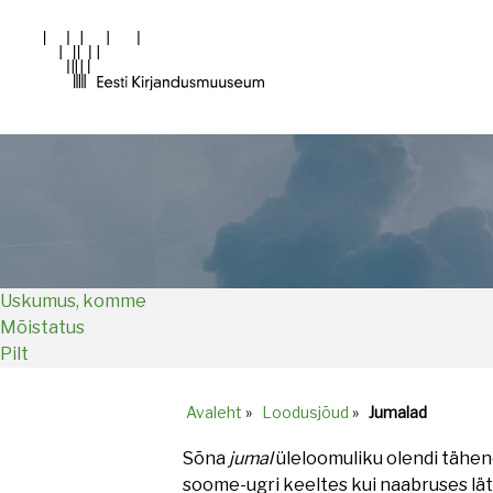
Main
navigation
Uskumus, komme
Mõistatus
Pilt
Avaleht
»
Loodusjõud
»
Jumalad
Breadcrumb
Sõna
jumal
üleloomuliku olendi tähend
soome-ugri keeltes kui naabruses lät