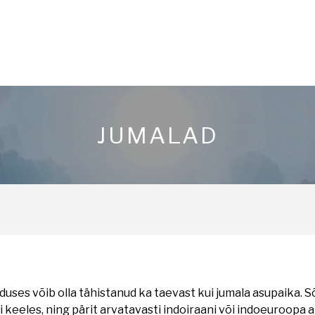
JUMALAD
uses võib olla tähistanud ka taevast kui jumala asupaika. S
i keeles, ning pärit arvatavasti indoiraani või indoeuroopa