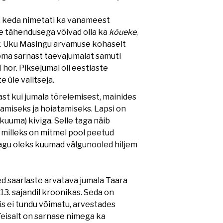
l, keda nimetati ka vanameest
e tähendusega võivad olla ka
kõueke
,
k
. Uku Masingu arvamuse kohaselt
 oma sarnast taevajumalat samuti
or. Piksejumal oli eestlaste
 üle valitseja.
st kui jumala tõrelemisest, mainides
tamiseks ja hoiatamiseks. Lapsi on
(kuuma) kiviga. Selle taga näib
 milleks on mitmel pool peetud
 Nagu oleks kuumad välgunooled hiljem
d saarlaste arvatava jumala Taara
13. sajandil kroonikas. Seda on
s ei tundu võimatu, arvestades
Teisalt on sarnase nimega ka