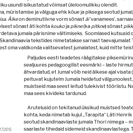
iku usundi isikustatud võimsat üleloomulikku olendit.
a, müristamise ja välguga ehk kõue ja piksega seotud juma
isa
.
Äike
on deminutiivne vorm sõnast
äi
’vanamees’, sarnas
lsest sõnast äti kohta
kouko
ja
pikne
(ka
pitkne
) sõnast
pik
ardetava jumala pärisnime vältimiseks. Soomlased kutsusid
andinaavia tekstides nimetatakse sarnast taevajumalat Th
st oma valdkonda valitsevatest jumalatest, kuid mitte teiste
Paljudes eesti teadetes räägitakse piksemürina
sealjuures pedagoogilist eesmärki – laste hirmu
ähvardatud, et Jumal võib neid äikese ajal visata 
peituvat kujutelm Jumala heidetud välgunoolest,
muistseid maa seest leitud tulekivist tööriistu.
maa sees kivideks tardunud.
Arutelusid on tekitanud üksikud muistsed teate
kohta, keda nimetab kujul „Tarapita“ Läti Henrik 
seotud skandinaavlaste jumala Thori nimega – mi
saarlaste tihedaid sidemeid skandinaavlastega. 
47205.