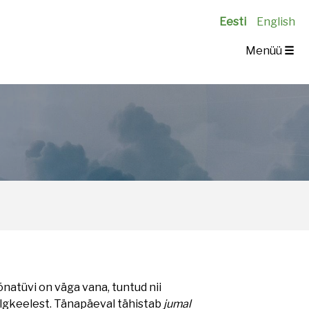
Eesti
English
Menüü
☰
õnatüvi on väga vana, tuntud nii
 algkeelest. Tänapäeval tähistab
jumal