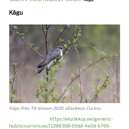
Breadcrumb
Kägu
Kägu. Foto: Tiit Jürisson 2020. eElurikkus. Cuckoo.
https://elurikkus.ee/generic-
hub/occurrences/11288368-69dd-4e0d-b766-