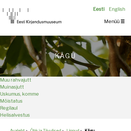
Eesti
English
Main
Menüü
☰
navigation
KÄGU
Muu rahvajutt
Muinasjutt
Uskumus, komme
Mõistatus
Regilaul
Helisalvestus
Avaleht
»
Õhk ja Tiivulised
»
Linnud
»
Kägu