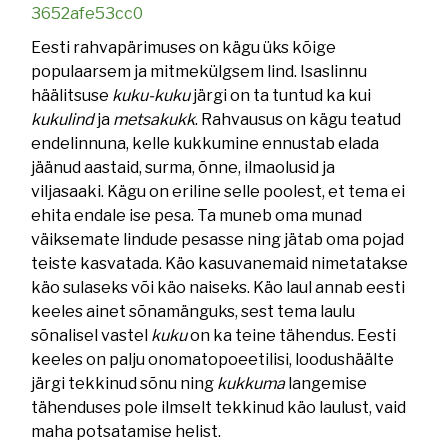
3652afe53cc0
Eesti rahvapärimuses on kägu üks kõige
populaarsem ja mitmekülgsem lind. Isaslinnu
häälitsuse
kuku-kuku
järgi on ta tuntud ka kui
kukulind
ja
metsakukk
. Rahvausus on kägu teatud
endelinnuna, kelle kukkumine ennustab elada
jäänud aastaid, surma, õnne, ilmaolusid ja
viljasaaki. Kägu on eriline selle poolest, et tema ei
ehita endale ise pesa. Ta muneb oma munad
väiksemate lindude pesasse ning jätab oma pojad
teiste kasvatada. Käo kasuvanemaid nimetatakse
käo sulaseks või käo naiseks. Käo laul annab eesti
keeles ainet sõnamänguks, sest tema laulu
sõnalisel vastel
kuku
on ka teine tähendus. Eesti
keeles on palju onomatopoeetilisi, loodushäälte
järgi tekkinud sõnu ning
kukkuma
langemise
tähenduses pole ilmselt tekkinud käo laulust, vaid
maha potsatamise helist.