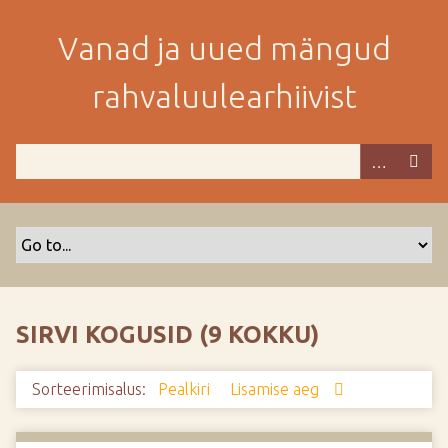
M
i
Vanad ja uued mängud
n
e
rahvaluulearhiivist
p
e
a
m
i
s
e
s
i
s
SIRVI KOGUSID (9 KOKKU)
u
j
Sorteerimisalus:
Pealkiri
Lisamise aeg
u
u
r