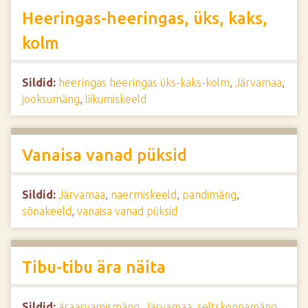
Heeringas-heeringas, üks, kaks,
kolm
Sildid:
heeringas heeringas üks-kaks-kolm
,
Järvamaa
,
jooksumäng
,
liikumiskeeld
Vanaisa vanad püksid
Sildid:
Järvamaa
,
naermiskeeld
,
pandimäng
,
sõnakeeld
,
vanaisa vanad püksid
Tibu-tibu ära näita
Sildid:
äraarvamismäng
,
Järvamaa
,
seltskonnamäng
,