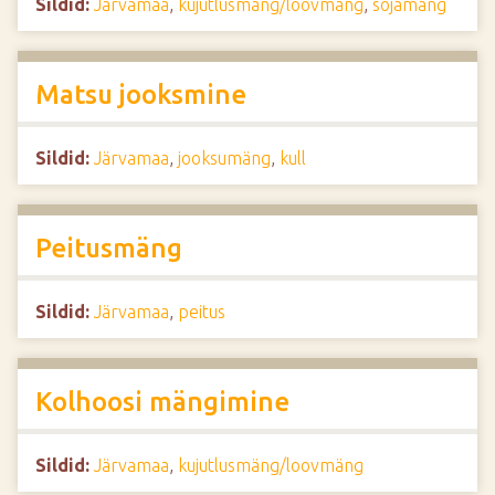
Sildid:
Järvamaa
,
kujutlusmäng/loovmäng
,
sõjamäng
Matsu jooksmine
Sildid:
Järvamaa
,
jooksumäng
,
kull
Peitusmäng
Sildid:
Järvamaa
,
peitus
Kolhoosi mängimine
Sildid:
Järvamaa
,
kujutlusmäng/loovmäng