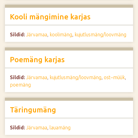
Kooli mängimine karjas
Sildid:
Järvamaa
,
koolimäng
,
kujutlusmäng/loovmäng
Poemäng karjas
Sildid:
Järvamaa
,
kujutlusmäng/loovmäng
,
ost–müük
,
poemäng
Täringumäng
Sildid:
Järvamaa
,
lauamäng