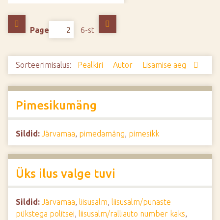
d
e
Page
6-st
Sorteerimisalus:
Pealkiri
Autor
Lisamise aeg
Pimesikumäng
Sildid:
Järvamaa
,
pimedamäng
,
pimesikk
Üks ilus valge tuvi
Sildid:
Järvamaa
,
liisusalm
,
liisusalm/punaste
pükstega politsei
,
liisusalm/ralliauto number kaks
,