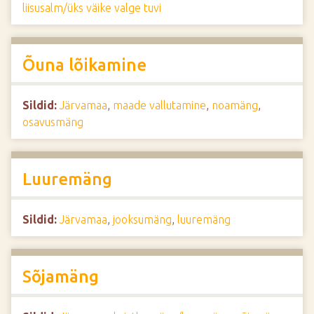
liisusalm/üks väike valge tuvi
Õuna lõikamine
Sildid:
Järvamaa
,
maade vallutamine
,
noamäng
,
osavusmäng
Luuremäng
Sildid:
Järvamaa
,
jooksumäng
,
luuremäng
Sõjamäng