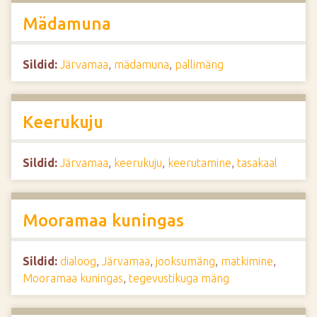
Mädamuna
Sildid:
Järvamaa
,
mädamuna
,
pallimäng
Keerukuju
Sildid:
Järvamaa
,
keerukuju
,
keerutamine
,
tasakaal
Mooramaa kuningas
Sildid:
dialoog
,
Järvamaa
,
jooksumäng
,
matkimine
,
Mooramaa kuningas
,
tegevustikuga mäng