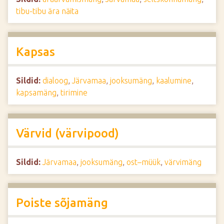
tibu-tibu ära näita
Kapsas
Sildid:
dialoog
,
Järvamaa
,
jooksumäng
,
kaalumine
,
kapsamäng
,
tirimine
Värvid (värvipood)
Sildid:
Järvamaa
,
jooksumäng
,
ost–müük
,
värvimäng
Poiste sõjamäng