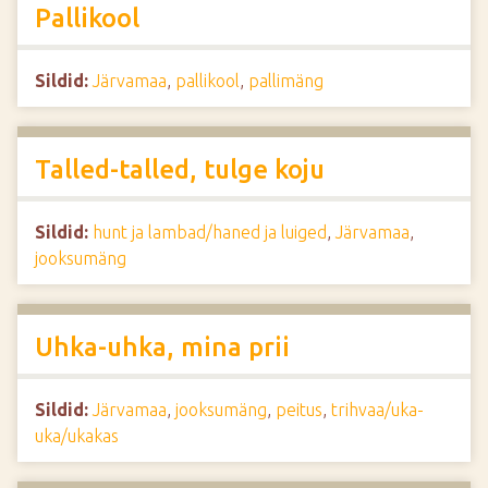
Pallikool
Sildid:
Järvamaa
,
pallikool
,
pallimäng
Talled-talled, tulge koju
Sildid:
hunt ja lambad/haned ja luiged
,
Järvamaa
,
jooksumäng
Uhka-uhka, mina prii
Sildid:
Järvamaa
,
jooksumäng
,
peitus
,
trihvaa/uka-
uka/ukakas