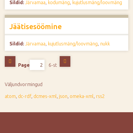
Sildid:
Järvamaa
,
kodumäng
,
kujutlusmäng/loovmäng
Jäätisesöömine
Sildid:
Järvamaa
,
kujutlusmäng/loovmäng
,
nukk
Page
6-st
Väljundvormingud
atom
,
dc-rdf
,
dcmes-xml
,
json
,
omeka-xml
,
rss2