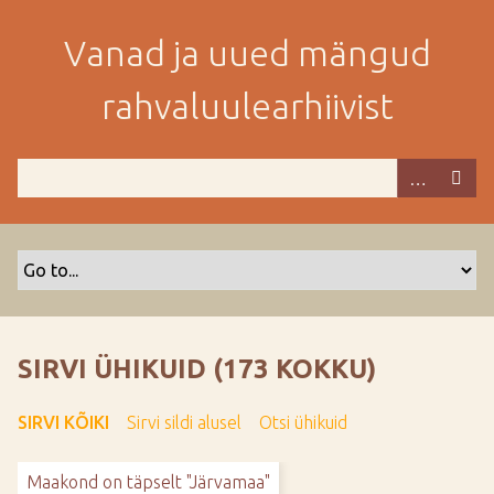
M
i
Vanad ja uued mängud
n
e
rahvaluulearhiivist
p
e
a
m
i
s
e
s
i
s
SIRVI ÜHIKUID (173 KOKKU)
u
j
SIRVI KÕIKI
Sirvi sildi alusel
Otsi ühikuid
u
u
Maakond on täpselt "Järvamaa"
r