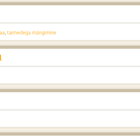
aa
,
taimedega mängimine
l