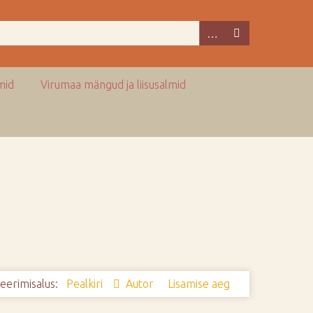
mid
Virumaa mängud ja liisusalmid
eerimisalus:
Pealkiri
Autor
Lisamise aeg