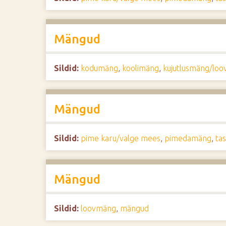
Mängud
Sildid:
kodumäng
,
koolimäng
,
kujutlusmäng/lo
Mängud
Sildid:
pime karu/valge mees
,
pimedamäng
,
ta
Mängud
Sildid:
loovmäng
,
mängud