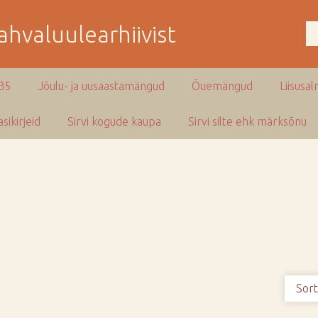
hvaluulearhiivist
935
Jõulu- ja uusaastamängud
Õuemängud
Liisusal
sikirjeid
Sirvi kogude kaupa
Sirvi silte ehk märksõnu
Sort