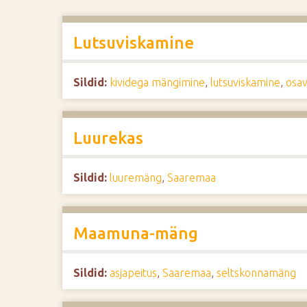
d
e
Lutsuviskamine
Sildid:
kividega mängimine
,
lutsuviskamine
,
osa
Luurekas
Sildid:
luuremäng
,
Saaremaa
Maamuna-mäng
Sildid:
asjapeitus
,
Saaremaa
,
seltskonnamäng