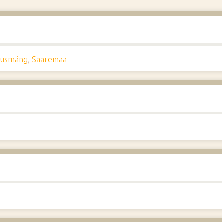
vusmäng
,
Saaremaa