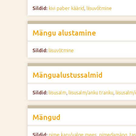
Sildid:
kivi paber käärid
,
liisuvõtmine
Mängu alustamine
Sildid:
liisuvõtmine
Mängualustussalmid
Sildid:
liisusalm
,
liisusalm/anku tranku
,
liisusalm
Mängud
Sildid:
pime karu/valge mees
,
pimedamäng
,
ta