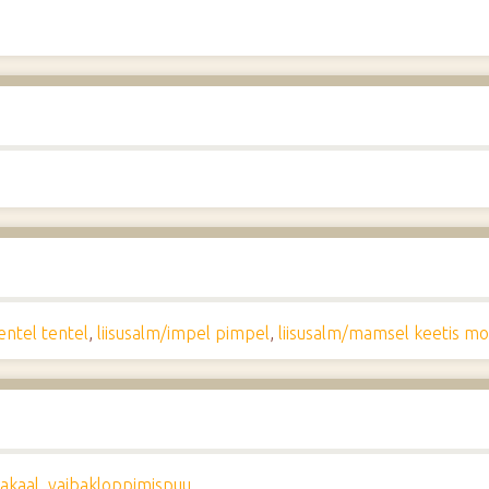
/entel tentel
,
liisusalm/impel pimpel
,
liisusalm/mamsel keetis mo
sakaal
,
vaibakloppimispuu