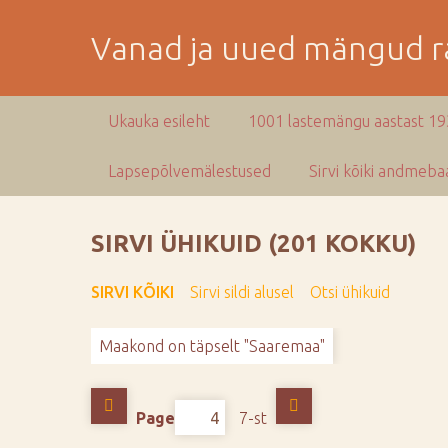
M
i
Vanad ja uued mängud ra
n
e
p
Ukauka esileht
1001 lastemängu aastast 1
e
a
Lapsepõlvemälestused
Sirvi kõiki andmebaa
m
i
s
SIRVI ÜHIKUID (201 KOKKU)
e
s
SIRVI KÕIKI
Sirvi sildi alusel
Otsi ühikuid
i
s
Maakond on täpselt "Saaremaa"
u
j
u
Page
7-st
u
r