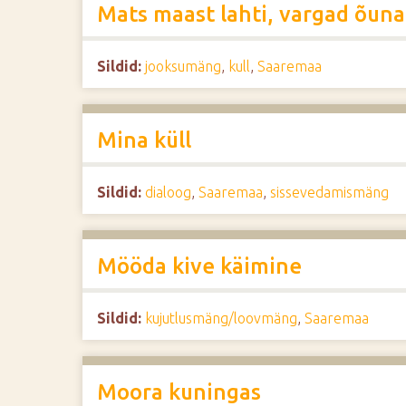
Mats maast lahti, vargad õun
Sildid:
jooksumäng
,
kull
,
Saaremaa
Mina küll
Sildid:
dialoog
,
Saaremaa
,
sissevedamismäng
Mööda kive käimine
Sildid:
kujutlusmäng/loovmäng
,
Saaremaa
Moora kuningas