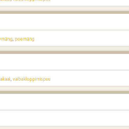
ovmäng
,
poemäng
sakaal
,
vaibakloppimispuu