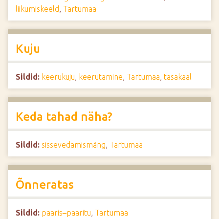
liikumiskeeld
,
Tartumaa
Kuju
Sildid:
keerukuju
,
keerutamine
,
Tartumaa
,
tasakaal
Keda tahad näha?
Sildid:
sissevedamismäng
,
Tartumaa
Õnneratas
Sildid:
paaris–paaritu
,
Tartumaa