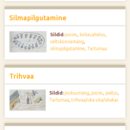
Silmapilgutamine
Sildid:
joonis
,
kohavahetus
,
seltskonnamäng
,
silmapilgutamine
,
Tartumaa
Trihvaa
Sildid:
jooksumäng
,
joonis
,
peitus
,
Tartumaa
,
trihvaa/uka-uka/ukakas