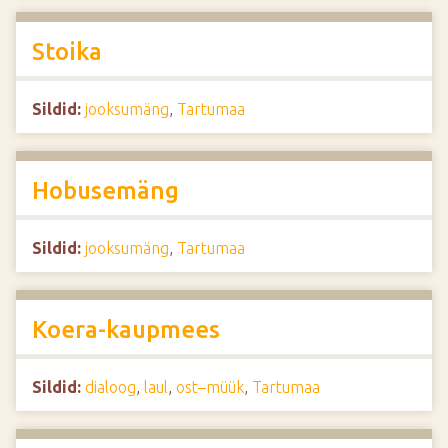
Stoika
Sildid:
jooksumäng
,
Tartumaa
Hobusemäng
Sildid:
jooksumäng
,
Tartumaa
Koera-kaupmees
Sildid:
dialoog
,
laul
,
ost–müük
,
Tartumaa