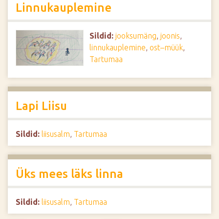
Linnukauplemine
Sildid:
jooksumäng
,
joonis
,
linnukauplemine
,
ost–müük
,
Tartumaa
Lapi Liisu
Sildid:
liisusalm
,
Tartumaa
Üks mees läks linna
Sildid:
liisusalm
,
Tartumaa