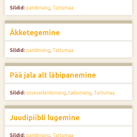
Sildid:
pandimäng
,
Tartumaa
Äkketegemine
Sildid:
pandimäng
,
Tartumaa
Pää jala alt läbipanemine
Sildid:
sissevedamismäng
,
taibumäng
,
Tartumaa
Juudipiibli lugemine
Sildid:
pandimäng
,
Tartumaa