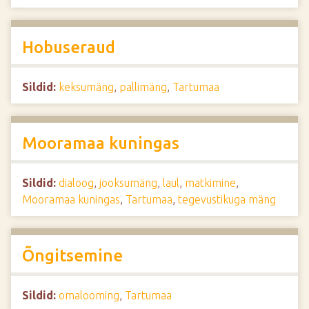
Hobuseraud
Sildid:
keksumäng
,
pallimäng
,
Tartumaa
Mooramaa kuningas
Sildid:
dialoog
,
jooksumäng
,
laul
,
matkimine
,
Mooramaa kuningas
,
Tartumaa
,
tegevustikuga mäng
Õngitsemine
Sildid:
omalooming
,
Tartumaa