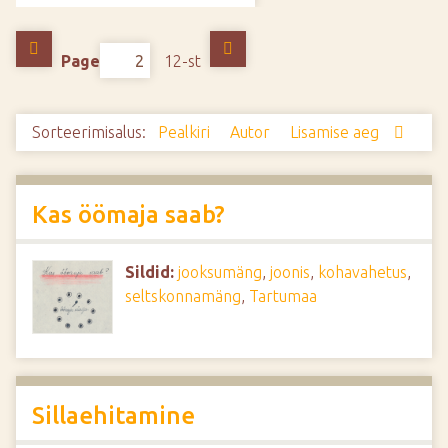
d
e
Page
12-st
Sorteerimisalus:
Pealkiri
Autor
Lisamise aeg
Kas öömaja saab?
Sildid:
jooksumäng
,
joonis
,
kohavahetus
,
seltskonnamäng
,
Tartumaa
Sillaehitamine