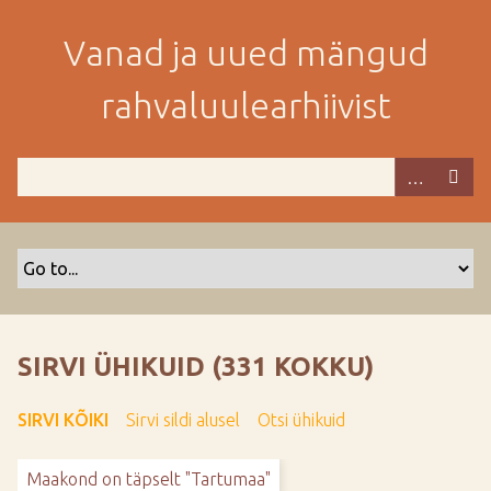
M
i
Vanad ja uued mängud
n
e
rahvaluulearhiivist
p
e
a
m
i
s
e
s
i
s
SIRVI ÜHIKUID (331 KOKKU)
u
j
SIRVI KÕIKI
Sirvi sildi alusel
Otsi ühikuid
u
u
Maakond on täpselt "Tartumaa"
r