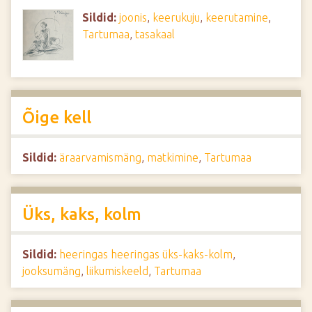
Sildid:
joonis
,
keerukuju
,
keerutamine
,
Tartumaa
,
tasakaal
Õige kell
Sildid:
äraarvamismäng
,
matkimine
,
Tartumaa
Üks, kaks, kolm
Sildid:
heeringas heeringas üks-kaks-kolm
,
jooksumäng
,
liikumiskeeld
,
Tartumaa