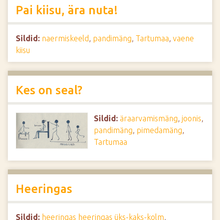
Pai kiisu, ära nuta!
Sildid:
naermiskeeld
,
pandimäng
,
Tartumaa
,
vaene
kiisu
Kes on seal?
Sildid:
äraarvamismäng
,
joonis
,
pandimäng
,
pimedamäng
,
Tartumaa
Heeringas
Sildid:
heeringas heeringas üks-kaks-kolm
,