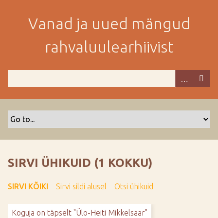
M
i
Vanad ja uued mängud
n
e
rahvaluulearhiivist
p
e
a
m
i
s
e
s
i
s
SIRVI ÜHIKUID (1 KOKKU)
u
j
SIRVI KÕIKI
Sirvi sildi alusel
Otsi ühikuid
u
u
Koguja on täpselt "Ülo-Heiti Mikkelsaar"
r