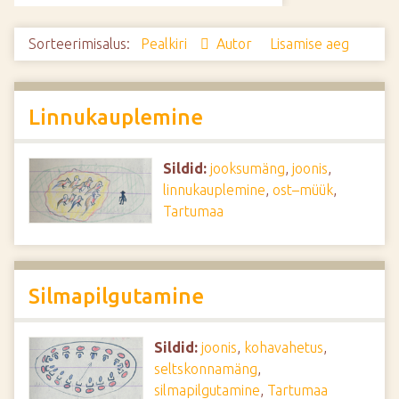
d
e
Sorteerimisalus:
Pealkiri
Autor
Lisamise aeg
Linnukauplemine
Sildid:
jooksumäng
,
joonis
,
linnukauplemine
,
ost–müük
,
Tartumaa
Silmapilgutamine
Sildid:
joonis
,
kohavahetus
,
seltskonnamäng
,
silmapilgutamine
,
Tartumaa