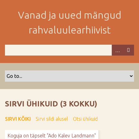
M
i
Vanad ja uued mängud
n
e
rahvaluulearhiivist
p
e
a
m
i
s
e
s
i
s
SIRVI ÜHIKUID (3 KOKKU)
u
j
SIRVI KÕIKI
Sirvi sildi alusel
Otsi ühikuid
u
u
Koguja on täpselt "Ado Kalev Landmann"
r