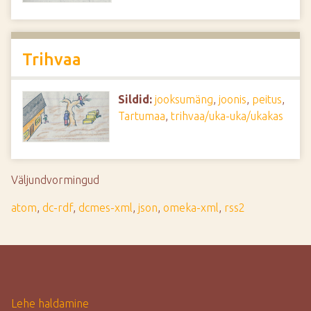
Trihvaa
Sildid:
jooksumäng
,
joonis
,
peitus
,
Tartumaa
,
trihvaa/uka-uka/ukakas
Väljundvormingud
atom
,
dc-rdf
,
dcmes-xml
,
json
,
omeka-xml
,
rss2
Lehe haldamine