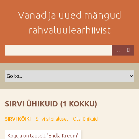
M
i
Vanad ja uued mängud
n
e
rahvaluulearhiivist
p
e
a
m
i
s
e
s
i
s
SIRVI ÜHIKUID (1 KOKKU)
u
j
SIRVI KÕIKI
Sirvi sildi alusel
Otsi ühikuid
u
u
Koguja on täpselt "Endla Kreem"
r