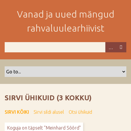
M
i
Vanad ja uued mängud
n
e
rahvaluulearhiivist
p
e
a
m
i
s
e
s
i
s
SIRVI ÜHIKUID (3 KOKKU)
u
j
SIRVI KÕIKI
Sirvi sildi alusel
Otsi ühikuid
u
u
Koguja on täpselt "Meinhard Sõõrd"
r