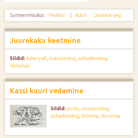
d
e
Sorteerimisalus:
Pealkiri
Autor
Lisamise aeg
Juurekaku keetmine
Sildid:
kukerpall
,
osavusmäng
,
pühademäng
,
Võrumaa
Kassi kuuri vedamine
Sildid:
joonis
,
osavusmäng
,
pühademäng
,
tirimine
,
Võrumaa