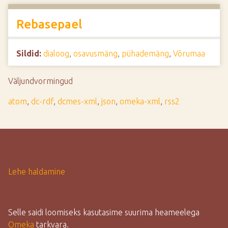
Rebasepael
Sildid:
dialoog
,
osavusmäng
,
pühademäng
,
Võrumaa
Väljundvormingud
atom
,
dc-rdf
,
dcmes-xml
,
json
,
omeka-xml
,
rss2
Lehe haldamine
Selle saidi loomiseks kasutasime suurima heameelega
Omeka
tarkvara.