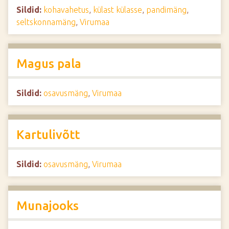
Sildid:
kohavahetus
,
külast külasse
,
pandimäng
,
seltskonnamäng
,
Virumaa
Magus pala
Sildid:
osavusmäng
,
Virumaa
Kartulivõtt
Sildid:
osavusmäng
,
Virumaa
Munajooks