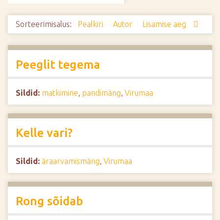
d
e
Sorteerimisalus:
Pealkiri
Autor
Lisamise aeg
Peeglit tegema
Sildid:
matkimine
,
pandimäng
,
Virumaa
Kelle vari?
Sildid:
äraarvamismäng
,
Virumaa
Rong sõidab