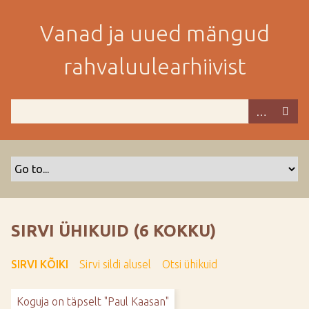
M
i
Vanad ja uued mängud
n
e
rahvaluulearhiivist
p
e
a
m
i
s
e
s
i
s
SIRVI ÜHIKUID (6 KOKKU)
u
j
SIRVI KÕIKI
Sirvi sildi alusel
Otsi ühikuid
u
u
Koguja on täpselt "Paul Kaasan"
r