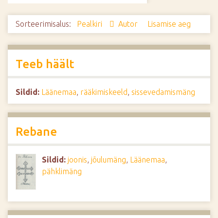
d
e
Sorteerimisalus:
Pealkiri
Autor
Lisamise aeg
Teeb häält
Sildid:
Läänemaa
,
rääkimiskeeld
,
sissevedamismäng
Rebane
Sildid:
joonis
,
jõulumäng
,
Läänemaa
,
pähklimäng