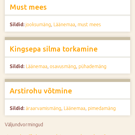
Must mees
Sildid:
jooksumäng
,
Läänemaa
,
must mees
Kingsepa silma torkamine
Sildid:
Läänemaa
,
osavusmäng
,
pühademäng
Arstirohu võtmine
Sildid:
äraarvamismäng
,
Läänemaa
,
pimedamäng
Väljundvormingud