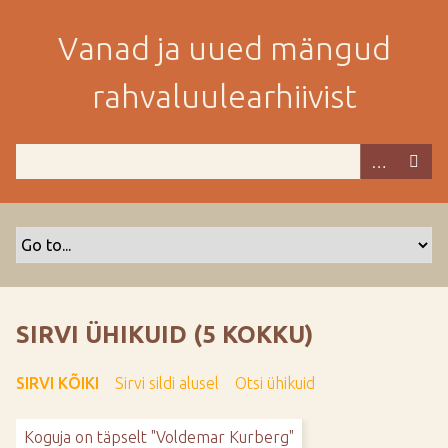
M
i
Vanad ja uued mängud
n
e
rahvaluulearhiivist
p
e
a
m
i
s
e
s
i
s
SIRVI ÜHIKUID (5 KOKKU)
u
j
SIRVI KÕIKI
Sirvi sildi alusel
Otsi ühikuid
u
u
Koguja on täpselt "Voldemar Kurberg"
r