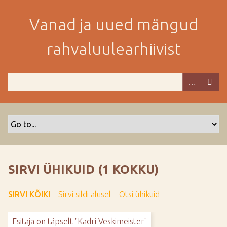
M
i
Vanad ja uued mängud
n
e
rahvaluulearhiivist
p
e
a
m
i
s
e
s
i
s
SIRVI ÜHIKUID (1 KOKKU)
u
j
SIRVI KÕIKI
Sirvi sildi alusel
Otsi ühikuid
u
u
Esitaja on täpselt "Kadri Veskimeister"
r