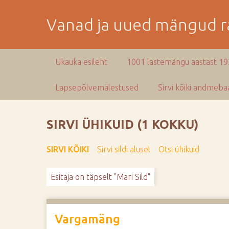
M
i
Vanad ja uued mängud ra
n
e
p
Ukauka esileht
1001 lastemängu aastast 1
e
a
Lapsepõlvemälestused
Sirvi kõiki andmebaa
m
i
s
SIRVI ÜHIKUID (1 KOKKU)
e
s
SIRVI KÕIKI
Sirvi sildi alusel
Otsi ühikuid
i
s
Esitaja on täpselt "Mari Sild"
u
j
u
u
Vargamäng
r