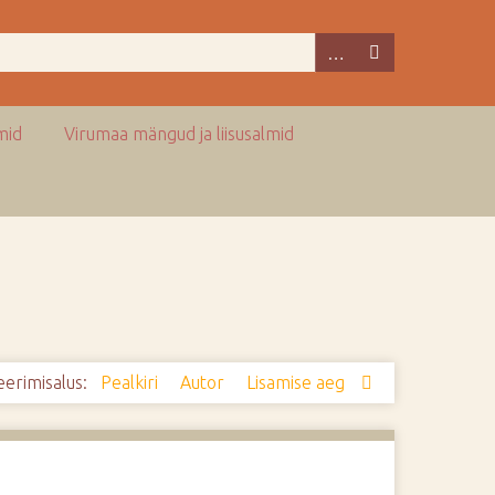
mid
Virumaa mängud ja liisusalmid
eerimisalus:
Pealkiri
Autor
Lisamise aeg