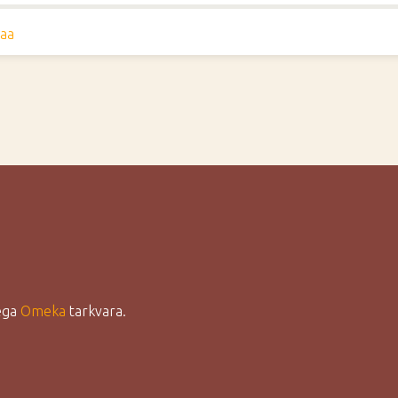
aa
lega
Omeka
tarkvara.