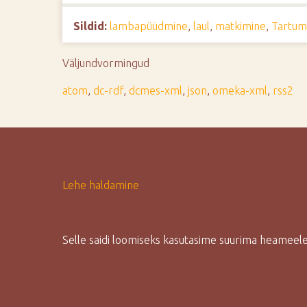
d
Sildid:
lambapüüdmine
,
laul
,
matkimine
,
Tartum
e
Väljundvormingud
atom
,
dc-rdf
,
dcmes-xml
,
json
,
omeka-xml
,
rss2
Lehe haldamine
Selle saidi loomiseks kasutasime suurima heamee