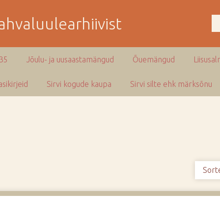
hvaluulearhiivist
935
Jõulu- ja uusaastamängud
Õuemängud
Liisusal
sikirjeid
Sirvi kogude kaupa
Sirvi silte ehk märksõnu
Sort