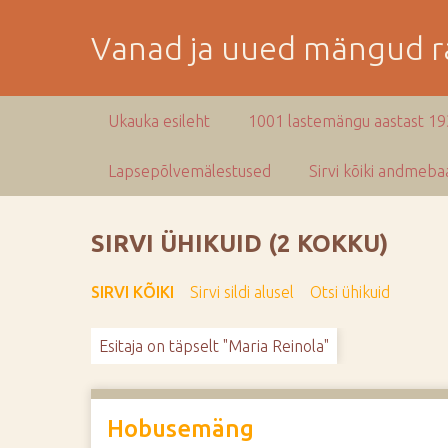
M
i
Vanad ja uued mängud ra
n
e
p
Ukauka esileht
1001 lastemängu aastast 1
e
a
Lapsepõlvemälestused
Sirvi kõiki andmebaa
m
i
s
SIRVI ÜHIKUID (2 KOKKU)
e
s
SIRVI KÕIKI
Sirvi sildi alusel
Otsi ühikuid
i
s
Esitaja on täpselt "Maria Reinola"
u
j
u
u
Hobusemäng
r