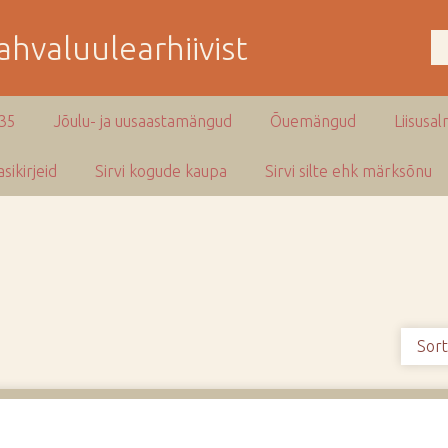
hvaluulearhiivist
935
Jõulu- ja uusaastamängud
Õuemängud
Liisusal
sikirjeid
Sirvi kogude kaupa
Sirvi silte ehk märksõnu
Sort