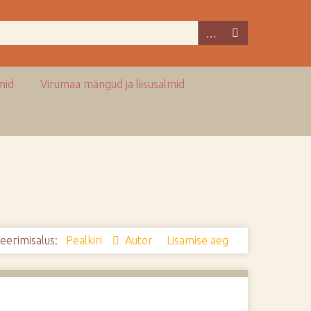
mid
Virumaa mängud ja liisusalmid
eerimisalus:
Pealkiri
Autor
Lisamise aeg