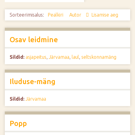
d
e
Sorteerimisalus:
Pealkiri
Autor
Lisamise aeg
Osav leidmine
Sildid:
asjapeitus
,
Järvamaa
,
laul
,
seltskonnamäng
Iluduse-mäng
Sildid:
Järvamaa
Popp