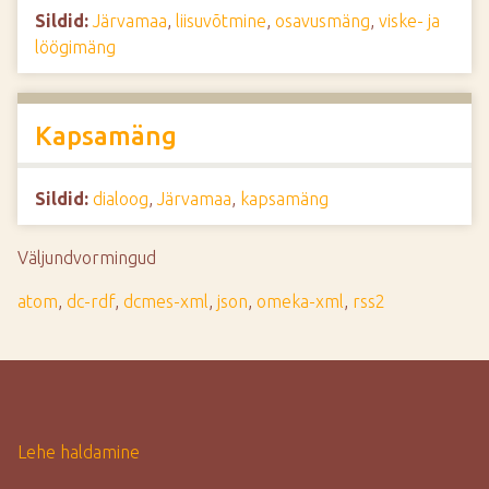
Sildid:
Järvamaa
,
liisuvõtmine
,
osavusmäng
,
viske- ja
löögimäng
Kapsamäng
Sildid:
dialoog
,
Järvamaa
,
kapsamäng
Väljundvormingud
atom
,
dc-rdf
,
dcmes-xml
,
json
,
omeka-xml
,
rss2
Lehe haldamine