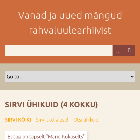
M
i
Vanad ja uued mängud
n
e
rahvaluulearhiivist
p
e
a
m
i
s
e
s
i
s
SIRVI ÜHIKUID (4 KOKKU)
u
j
SIRVI KÕIKI
Sirvi sildi alusel
Otsi ühikuid
u
u
Esitaja on täpselt "Marie Kokaselts"
r