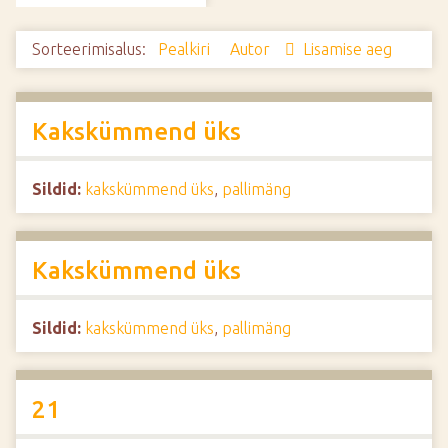
d
e
Sorteerimisalus:
Pealkiri
Autor
Lisamise aeg
Kakskümmend üks
Sildid:
kakskümmend üks
,
pallimäng
Kakskümmend üks
Sildid:
kakskümmend üks
,
pallimäng
21