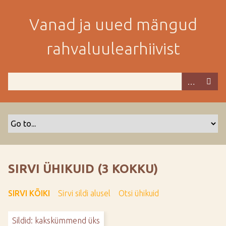
M
i
Vanad ja uued mängud
n
e
rahvaluulearhiivist
p
e
a
m
i
s
e
s
i
s
SIRVI ÜHIKUID (3 KOKKU)
u
j
SIRVI KÕIKI
Sirvi sildi alusel
Otsi ühikuid
u
u
Sildid: kakskümmend üks
r