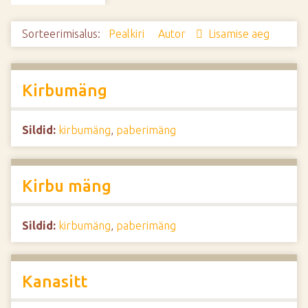
d
e
Sorteerimisalus:
Pealkiri
Autor
Lisamise aeg
Kirbumäng
Sildid:
kirbumäng
,
paberimäng
Kirbu mäng
Sildid:
kirbumäng
,
paberimäng
Kanasitt