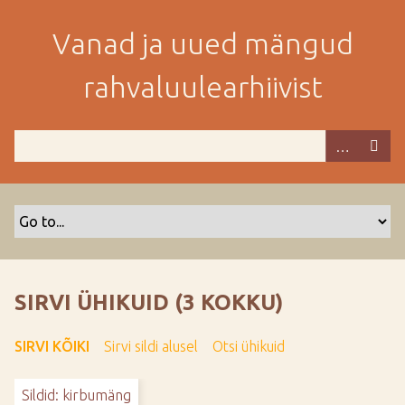
M
i
Vanad ja uued mängud
n
e
rahvaluulearhiivist
p
e
a
m
i
s
e
s
i
s
SIRVI ÜHIKUID (3 KOKKU)
u
j
SIRVI KÕIKI
Sirvi sildi alusel
Otsi ühikuid
u
u
Sildid: kirbumäng
r