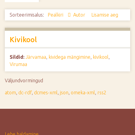
d
e
Sorteerimisalus:
Pealkiri
Autor
Lisamise aeg
Kivikool
Sildid:
Järvamaa
,
kividega mängimine
,
kivikool
,
Virumaa
Väljundvormingud
atom
,
dc-rdf
,
dcmes-xml
,
json
,
omeka-xml
,
rss2
Lehe haldamine