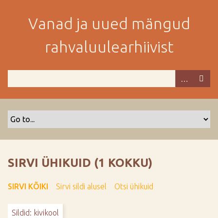
M
i
Vanad ja uued mängud
n
e
rahvaluulearhiivist
p
e
a
m
i
s
e
s
i
s
SIRVI ÜHIKUID (1 KOKKU)
u
j
SIRVI KÕIKI
Sirvi sildi alusel
Otsi ühikuid
u
u
Sildid: kivikool
r