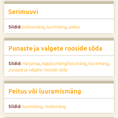
Serimuuvi
Sildid:
jooksumäng
,
luuremäng
,
peitus
Punaste ja valgete rooside sõda
Sildid:
Harjumaa
,
kujutlusmäng/loovmäng
,
luuremäng
,
punaste ja valgete rooside sõda
Peitus või luuramismäng
Sildid:
luuremäng
,
noolemäng