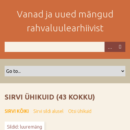
M
i
Vanad ja uued mängud
n
e
rahvaluulearhiivist
p
e
a
m
i
s
e
s
i
s
SIRVI ÜHIKUID (43 KOKKU)
u
j
SIRVI KÕIKI
Sirvi sildi alusel
Otsi ühikuid
u
u
Sildid: luuremäng
r