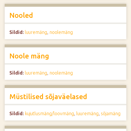
Nooled
Sildid:
luuremäng
,
noolemäng
Noole mäng
Sildid:
luuremäng
,
noolemäng
Müstilised sõjaväelased
Sildid:
kujutlusmäng/loovmäng
,
luuremäng
,
sõjamäng