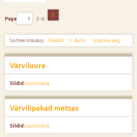
d
e
Page
2-st
Sorteerimisalus:
Pealkiri
Autor
Lisamise aeg
Värviluure
Sildid:
luuremäng
Värvilipakad metsas
Sildid:
luuremäng