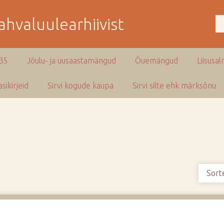
hvaluulearhiivist
935
Jõulu- ja uusaastamängud
Õuemängud
Liisusal
sikirjeid
Sirvi kogude kaupa
Sirvi silte ehk märksõnu
Sort