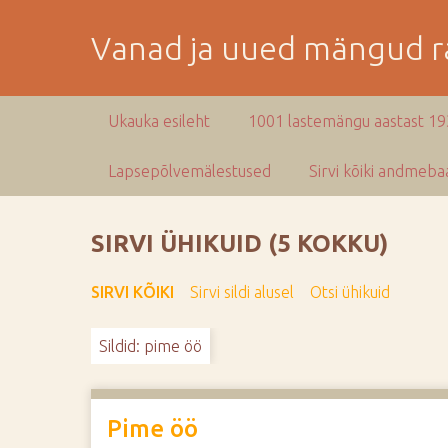
M
i
Vanad ja uued mängud ra
n
e
p
Ukauka esileht
1001 lastemängu aastast 1
e
a
Lapsepõlvemälestused
Sirvi kõiki andmebaa
m
i
s
SIRVI ÜHIKUID (5 KOKKU)
e
s
SIRVI KÕIKI
Sirvi sildi alusel
Otsi ühikuid
i
s
Sildid: pime öö
u
j
u
u
Pime öö
r