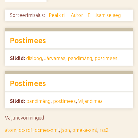
d
e
Sorteerimisalus:
Pealkiri
Autor
Lisamise aeg
Postimees
Sildid:
dialoog
,
Järvamaa
,
pandimäng
,
postimees
Postimees
Sildid:
pandimäng
,
postimees
,
Viljandimaa
Väljundvormingud
atom
,
dc-rdf
,
dcmes-xml
,
json
,
omeka-xml
,
rss2