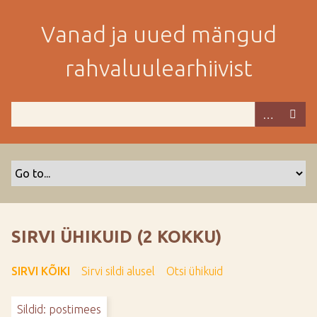
M
i
Vanad ja uued mängud
n
e
rahvaluulearhiivist
p
e
a
m
i
s
e
s
i
s
SIRVI ÜHIKUID (2 KOKKU)
u
j
SIRVI KÕIKI
Sirvi sildi alusel
Otsi ühikuid
u
u
Sildid: postimees
r