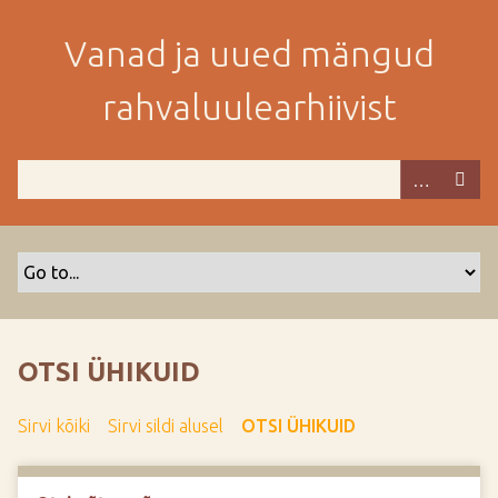
M
i
Vanad ja uued mängud
n
e
rahvaluulearhiivist
p
e
a
m
i
s
e
s
i
s
OTSI ÜHIKUID
u
j
Sirvi kõiki
Sirvi sildi alusel
OTSI ÜHIKUID
u
u
r