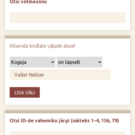
Otsi võtmesõnu
d
e
Kitsenda kindlate väljade alusel
LISA VÄLI
Otsi ID-de vahemiku järgi (näiteks 1–4, 156, 79)