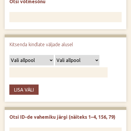
Otsi võtmesõnu
d
e
Kitsenda kindlate väljade alusel
LISA VÄLI
Otsi ID-de vahemiku järgi (näiteks 1–4, 156, 79)