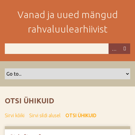
M
i
Vanad ja uued mängud
n
e
rahvaluulearhiivist
p
e
a
m
i
s
e
s
i
s
OTSI ÜHIKUID
u
j
Sirvi kõiki
Sirvi sildi alusel
OTSI ÜHIKUID
u
u
r