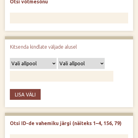
Otsi võtmesõnu
d
e
Kitsenda kindlate väljade alusel
LISA VÄLI
Otsi ID-de vahemiku järgi (näiteks 1–4, 156, 79)