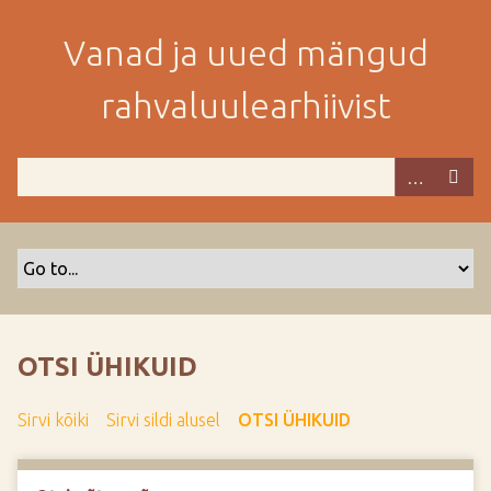
M
i
Vanad ja uued mängud
n
e
rahvaluulearhiivist
p
e
a
m
i
s
e
s
i
s
OTSI ÜHIKUID
u
j
Sirvi kõiki
Sirvi sildi alusel
OTSI ÜHIKUID
u
u
r