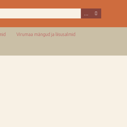
mid
Virumaa mängud ja liisusalmid