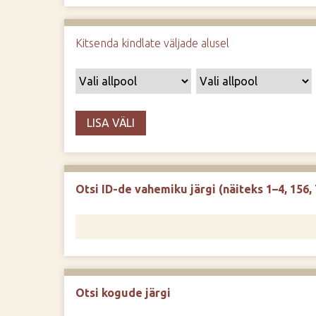
d
e
Kitsenda kindlate väljade alusel
LISA VÄLI
Otsi ID-de vahemiku järgi (näiteks 1–4, 156, 
Otsi kogude järgi