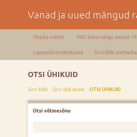
M
i
Vanad ja uued mängud ra
n
e
p
Ukauka esileht
1001 lastemängu aastast 1
e
a
Lapsepõlvemälestused
Sirvi kõiki andmebaa
m
i
s
OTSI ÜHIKUID
e
s
Sirvi kõiki
Sirvi sildi alusel
OTSI ÜHIKUID
i
s
u
Otsi võtmesõnu
j
u
u
r