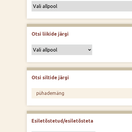
Otsi liikide järgi
Otsi siltide järgi
Esiletõstetud/esiletõsteta