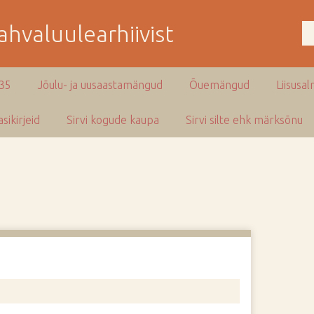
hvaluulearhiivist
935
Jõulu- ja uusaastamängud
Õuemängud
Liisusal
sikirjeid
Sirvi kogude kaupa
Sirvi silte ehk märksõnu