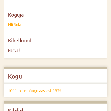
Koguja
Elli Sula
Kihelkond
Narva l
Kogu
1001 lastemängu aastast 1935
Sildid