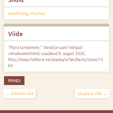
pandimäng
,
Virumaa
Viide
“Pipra tampimine,”
Vanad ja uued mängud
rahvaluulearhiivist
, vaadatud 8. august 2026,
http://www.folklore.ee/ukauka/arhiiv/items/show/13
69
.
PRINDI
← Eelmine ühik
Järgmine ühik →