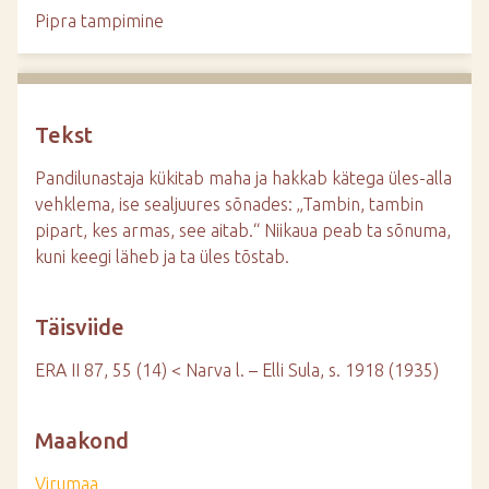
d
Pipra tampimine
e
Tekst
Pandilunastaja kükitab maha ja hakkab kätega üles-alla
vehklema, ise sealjuures sõnades: „Tambin, tambin
pipart, kes armas, see aitab.“ Niikaua peab ta sõnuma,
kuni keegi läheb ja ta üles tõstab.
Täisviide
ERA II 87, 55 (14) < Narva l. – Elli Sula, s. 1918 (1935)
Maakond
Virumaa