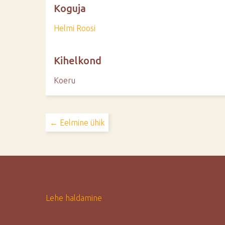
Koguja
Helmi Roosi
Kihelkond
Koeru
← Eelmine ühik
Lehe haldamine