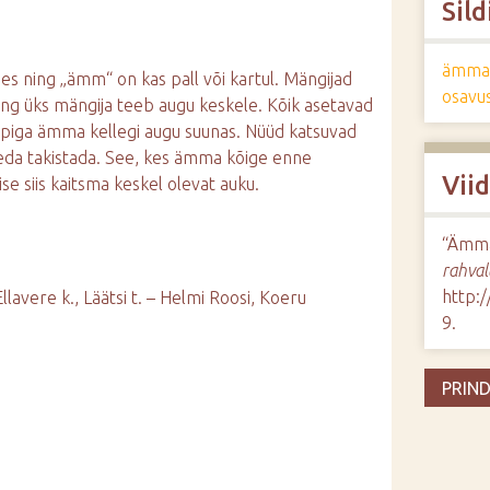
Sild
ämmam
käes ning „ämm“ on kas pall või kartul. Mängijad
osavu
ing üks mängija teeb augu keskele. Kõik asetavad
epiga ämma kellegi augu suunas. Nüüd katsuvad
seda takistada. See, kes ämma kõige enne
Vii
se siis kaitsma keskel olevat auku.
“Ämm
rahval
http:
llavere k., Läätsi t. – Helmi Roosi, Koeru
9
.
PRIND