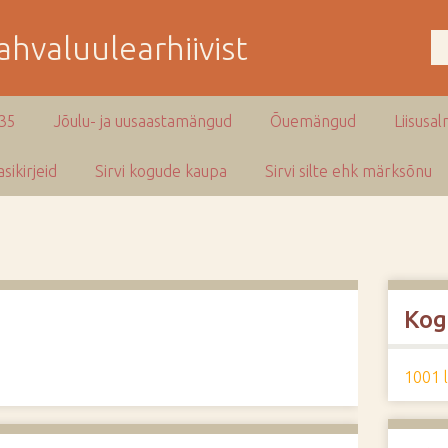
hvaluulearhiivist
935
Jõulu- ja uusaastamängud
Õuemängud
Liisusal
sikirjeid
Sirvi kogude kaupa
Sirvi silte ehk märksõnu
Kog
1001 