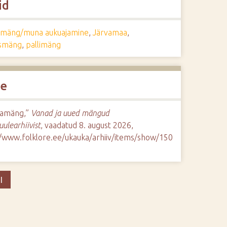
id
äng/muna aukuajamine
,
Järvamaa
,
smäng
,
pallimäng
de
amäng,”
Vanad ja uued mängud
uulearhiivist
, vaadatud 8. august 2026,
//www.folklore.ee/ukauka/arhiiv/items/show/150
I