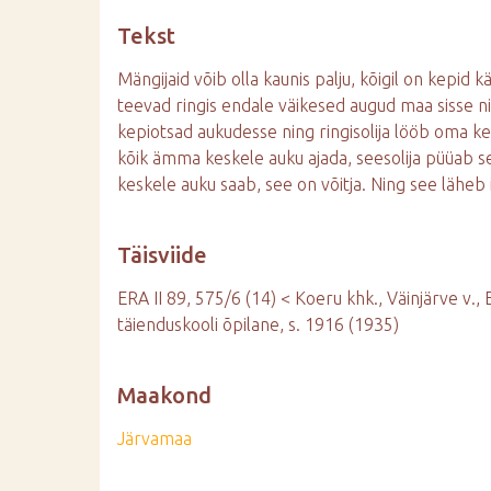
d
Tekst
e
Mängijaid võib olla kaunis palju, kõigil on kepid 
teevad ringis endale väikesed augud maa sisse n
kepiotsad aukudesse ning ringisolija lööb oma k
kõik ämma keskele auku ajada, seesolija püüab 
keskele auku saab, see on võitja. Ning see läheb i
Täisviide
ERA II 89, 575/6 (14) < Koeru khk., Väinjärve v., E
täienduskooli õpilane, s. 1916 (1935)
Maakond
Järvamaa