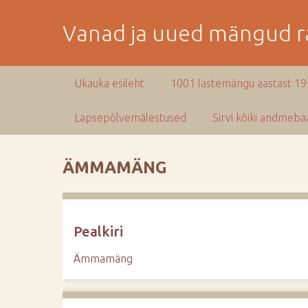
M
i
Vanad ja uued mängud ra
n
e
p
Ukauka esileht
1001 lastemängu aastast 1
e
a
Lapsepõlvemälestused
Sirvi kõiki andmebaa
m
i
s
ÄMMAMÄNG
e
s
i
s
Pealkiri
u
j
Ämmamäng
u
u
r