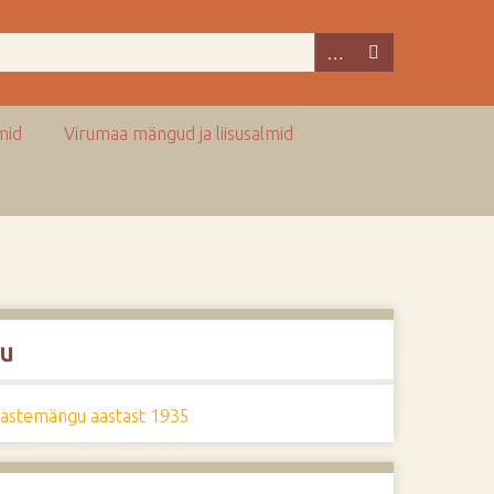
mid
Virumaa mängud ja liisusalmid
u
lastemängu aastast 1935