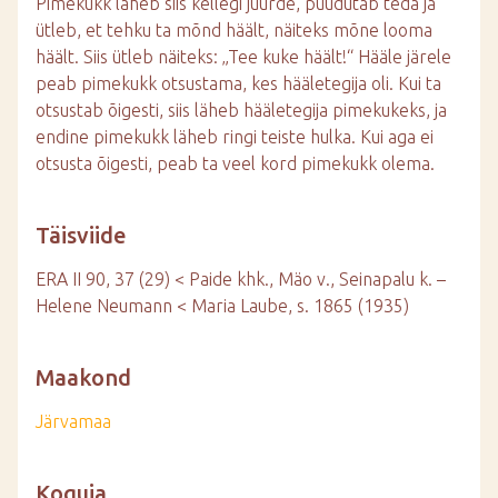
Pimekukk läheb siis kellegi juurde, puudutab teda ja
ütleb, et tehku ta mõnd häält, näiteks mõne looma
häält. Siis ütleb näiteks: „Tee kuke häält!“ Hääle järele
peab pimekukk otsustama, kes hääletegija oli. Kui ta
otsustab õigesti, siis läheb hääletegija pimekukeks, ja
endine pimekukk läheb ringi teiste hulka. Kui aga ei
otsusta õigesti, peab ta veel kord pimekukk olema.
Täisviide
ERA II 90, 37 (29) < Paide khk., Mäo v., Seinapalu k. –
Helene Neumann < Maria Laube, s. 1865 (1935)
Maakond
Järvamaa
Koguja