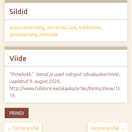
Sildid
äraarvamismäng
,
Järvamaa
,
laul
,
matkimine
,
pimedamäng
,
pimesikk
Viide
“Pimekukk,”
Vanad ja uued mängud rahvaluulearhiivist
,
vaadatud 9. august 2026,
http://www.folklore.ee/ukauka/arhiiv/items/show/15
19
.
PRINDI
← Eelmine ühik
Järgmine ühik →