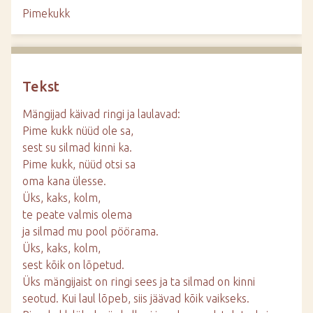
d
Pimekukk
e
Tekst
Mängijad käivad ringi ja laulavad:
Pime kukk nüüd ole sa,
sest su silmad kinni ka.
Pime kukk, nüüd otsi sa
oma kana ülesse.
Üks, kaks, kolm,
te peate valmis olema
ja silmad mu pool pöörama.
Üks, kaks, kolm,
sest kõik on lõpetud.
Üks mängijaist on ringi sees ja ta silmad on kinni
seotud. Kui laul lõpeb, siis jäävad kõik vaikseks.