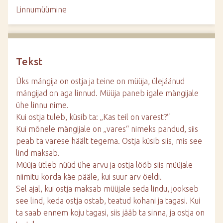
d
Linnumüümine
e
Tekst
Üks mängija on ostja ja teine on müüja, ülejäänud
mängijad on aga linnud. Müüja paneb igale mängijale
ühe linnu nime.
Kui ostja tuleb, küsib ta: „Kas teil on varest?“
Kui mõnele mängijale on „vares“ nimeks pandud, siis
peab ta varese häält tegema. Ostja küsib siis, mis see
lind maksab.
Müüja ütleb nüüd ühe arvu ja ostja lööb siis müüjale
niimitu korda käe pääle, kui suur arv öeldi.
Sel ajal, kui ostja maksab müüjale seda lindu, jookseb
see lind, keda ostja ostab, teatud kohani ja tagasi. Kui
ta saab ennem koju tagasi, siis jääb ta sinna, ja ostja on