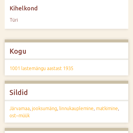
Kihelkond
Türi
Kogu
1001 lastemängu aastast 1935
Sildid
Järvamaa
,
jooksumäng
,
linnukauplemine
,
matkimine
,
ost–müük