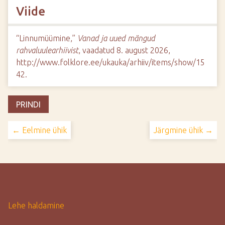
Viide
“Linnumüümine,”
Vanad ja uued mängud
rahvaluulearhiivist
, vaadatud 8. august 2026,
http://www.folklore.ee/ukauka/arhiiv/items/show/15
42
.
PRINDI
← Eelmine ühik
Järgmine ühik →
Lehe haldamine