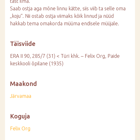
tast ilma.
Saab ostja aga mõne linnu kätte, siis viib ta selle oma
„koju“. Nii ostab ostja viimaks kõik linnud ja nüüd
hakkab tema omakorda müüma endisele müüjale.
Täisviide
ERA II 90, 285/7 (31) < Türi khk. – Felix Org, Paide
keskkooli õpilane (1935)
Maakond
Järvamaa
Koguja
Felix Org