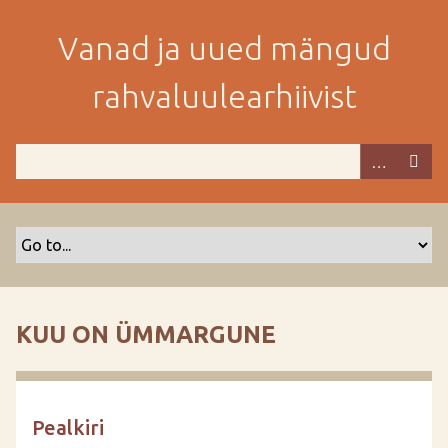
M
i
Vanad ja uued mängud
n
e
rahvaluulearhiivist
p
e
a
m
i
s
e
s
i
s
KUU ON ÜMMARGUNE
u
j
u
u
Pealkiri
r