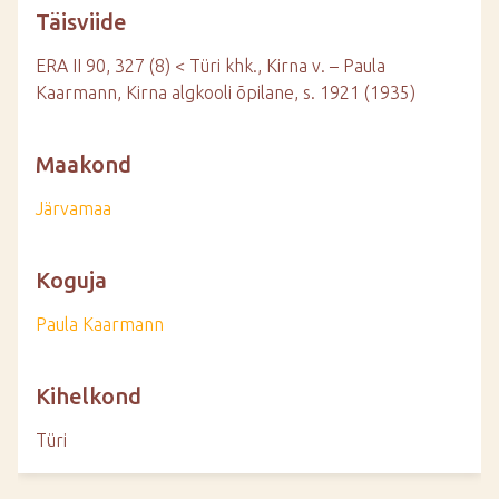
Täisviide
ERA II 90, 327 (8) < Türi khk., Kirna v. – Paula
Kaarmann, Kirna algkooli õpilane, s. 1921 (1935)
Maakond
Järvamaa
Koguja
Paula Kaarmann
Kihelkond
Türi