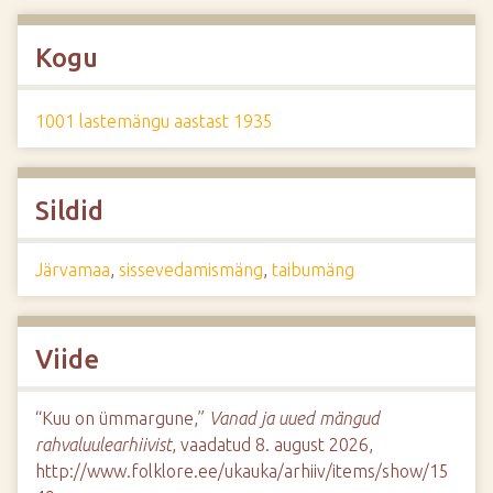
Kogu
1001 lastemängu aastast 1935
Sildid
Järvamaa
,
sissevedamismäng
,
taibumäng
Viide
“Kuu on ümmargune,”
Vanad ja uued mängud
rahvaluulearhiivist
, vaadatud 8. august 2026,
http://www.folklore.ee/ukauka/arhiiv/items/show/15