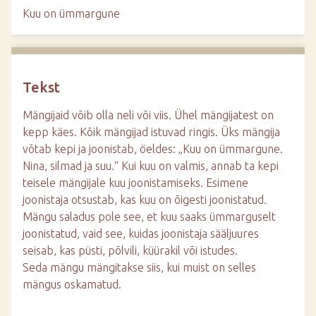
d
Kuu on ümmargune
e
Tekst
Mängijaid võib olla neli või viis. Ühel mängijatest on
kepp käes. Kõik mängijad istuvad ringis. Üks mängija
võtab kepi ja joonistab, öeldes: „Kuu on ümmargune.
Nina, silmad ja suu.“ Kui kuu on valmis, annab ta kepi
teisele mängijale kuu joonistamiseks. Esimene
joonistaja otsustab, kas kuu on õigesti joonistatud.
Mängu saladus pole see, et kuu saaks ümmarguselt
joonistatud, vaid see, kuidas joonistaja sääljuures
seisab, kas püsti, põlvili, küürakil või istudes.
Seda mängu mängitakse siis, kui muist on selles
mängus oskamatud.