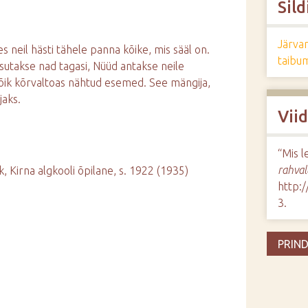
Sild
Järva
 neil hästi tähele panna kõike, mis sääl on.
taibu
utsutakse nad tagasi, Nüüd antakse neile
õik kõrvaltoas nähtud esemed. See mängija,
jaks.
Vii
“Mis l
rahval
ik, Kirna algkooli õpilane, s. 1922 (1935)
http:
3
.
PRIND