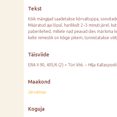
d
Tekst
e
Kõik mängijad saadetakse kõrvaltuppa, soovitades
Määratud aja lõpul, harilikult 2–3 minuti järel, k
paberilehed, millele nad peavad üles märkima k
kelle nimestik on kõige pikem, tunnistatakse võit
Täisviide
ERA II 90, 405/6 (2) < Türi khk. – Hilja Kallaspool
Maakond
Järvamaa
Koguja