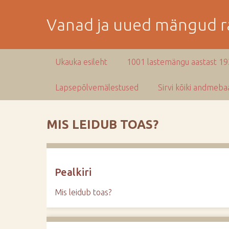
M
i
Vanad ja uued mängud ra
n
e
p
Ukauka esileht
1001 lastemängu aastast 1
e
a
Lapsepõlvemälestused
Sirvi kõiki andmebaa
m
i
s
MIS LEIDUB TOAS?
e
s
i
s
Pealkiri
u
j
Mis leidub toas?
u
u
r