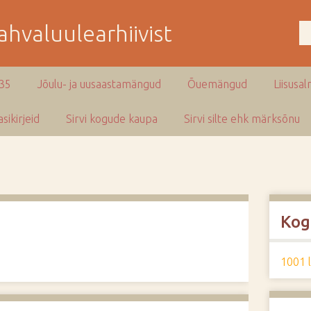
hvaluulearhiivist
935
Jõulu- ja uusaastamängud
Õuemängud
Liisusal
sikirjeid
Sirvi kogude kaupa
Sirvi silte ehk märksõnu
Kog
1001 