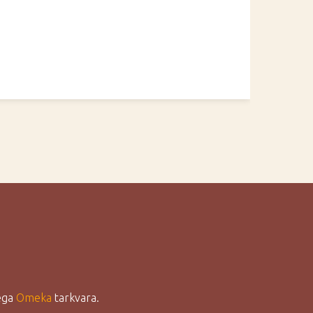
lega
Omeka
tarkvara.