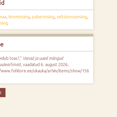
id
maa
,
kimmimäng
,
paberimäng
,
seltskonnamäng
,
mäng
de
eidub toas?,”
Vanad ja uued mängud
uulearhiivist
, vaadatud 6. august 2026,
//www.folklore.ee/ukauka/arhiiv/items/show/156
I