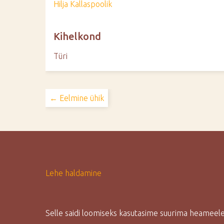
Hilja Kallaspoolik
Kihelkond
Türi
← Eelmine ühik
Lehe haldamine
Selle saidi loomiseks kasutasime suurima heamee