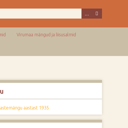
mid
Virumaa mängud ja liisusalmid
u
lastemängu aastast 1935